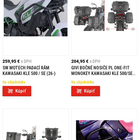
259,95 €
s DPH
204,95 €
s DPH
SW MOTECH PADACÍ RÁM
GIVI BOČNÉ NOSIČE PL ONE-FIT
KAWASAKI KLE 500 / SE (26-)
MONOKEY KAWASAKI KLE 500/SE
(26) PLO4139MK
Na objednávku
Na objednávku
Kúpiť
Kúpiť