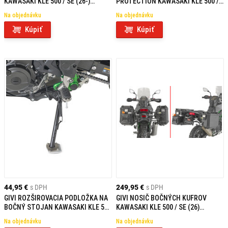
KAWASAKI KLE 500 / SE (26-)
PROTECTION KAWASAKI KLE 500 /
ČIERNY
SE (26-)
Na objednávku
Na objednávku
Kúpiť
Kúpiť
44,95 €
s DPH
249,95 €
s DPH
GIVI ROZŠIROVACIA PODLOŽKA NA
GIVI NOSIČ BOČNÝCH KUFROV
BOČNÝ STOJAN KAWASAKI KLE 500
KAWASAKI KLE 500 / SE (26)
/ SE (26) ES4139
PLOS4139CAM
Na objednávku
Na objednávku