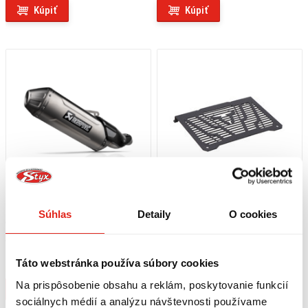
Kúpiť
Kúpiť
Súhlas
Detaily
O cookies
989,95 €
s DPH
99,95 €
s DPH
AKRAPOVIČ SLIP-ON LINE
SW MOTECH KRYT CHLADIČA
(TITANIUM) TLMIČ VÝFUKU
KAWASAKI KLE 500 / SE (26-)
Táto webstránka používa súbory cookies
KAWASAKI KLE 500 / SE ABS (26)
Na objednávku
Na objednávku
Na prispôsobenie obsahu a reklám, poskytovanie funkcií
Kúpiť
Kúpiť
sociálnych médií a analýzu návštevnosti používame