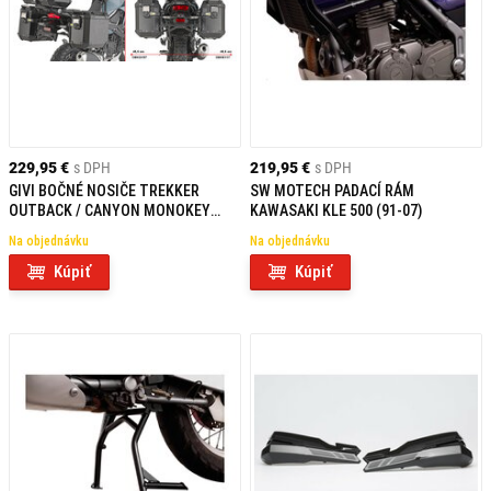
229,95 €
s DPH
219,95 €
s DPH
GIVI BOČNÉ NOSIČE TREKKER
SW MOTECH PADACÍ RÁM
OUTBACK / CANYON MONOKEY
KAWASAKI KLE 500 (91-07)
CAM SIDE KAWASAKI KLE 500/SE
Na objednávku
Na objednávku
(26) PLO4139CAM
Kúpiť
Kúpiť