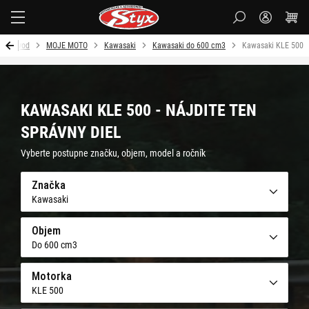
Styx
Úvod
MOJE MOTO
Kawasaki
Kawasaki do 600 cm3
Kawasaki KLE 500
KAWASAKI KLE 500 - NÁJDITE TEN
SPRÁVNY DIEL
Vyberte postupne značku, objem, model a ročník
Značka
Kawasaki
Objem
Do 600 cm3
Motorka
KLE 500