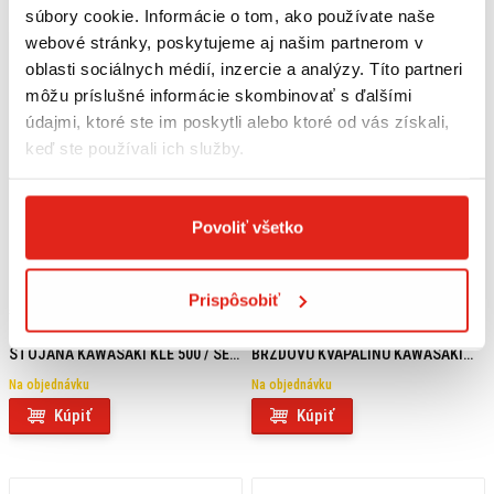
súbory cookie. Informácie o tom, ako používate naše
webové stránky, poskytujeme aj našim partnerom v
oblasti sociálnych médií, inzercie a analýzy. Títo partneri
môžu príslušné informácie skombinovať s ďalšími
údajmi, ktoré ste im poskytli alebo ktoré od vás získali,
keď ste používali ich služby.
Povoliť všetko
Prispôsobiť
54,95 €
s DPH
39,95 €
s DPH
SW MOTECH ROZŠÍRENIE BOČNÉHO
SW MOTECH KRYT NÁDRŽKY NA
STOJANA KAWASAKI KLE 500 / SE
BRZDOVÚ KVAPALINU KAWASAKI
(26-)
KLE 500 / SE (26-)
Na objednávku
Na objednávku
Kúpiť
Kúpiť