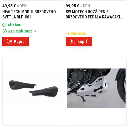
49,95 €
s DPH
99,95 €
s DPH
HEALTECH MODUL BRZDOVÉHO
SW MOTECH ROZŠÍRENIE
SVETLA BLP-U01
BRZDOVÉHO PEDÁLA KAWASAKI
KLE 500 / SE (26-)
Skladom
Na 5 predajniach
Na objednávku
Kúpiť
Kúpiť