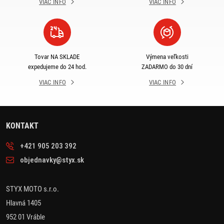
VIAC INFO
VIAC INFO
Tovar NA SKLADE
Výmena veľkosti
expedujeme do 24 hod.
ZADARMO do 30 dní
VIAC INFO
VIAC INFO
KONTAKT
+421 905 203 392
objednavky@styx.sk
STYX MOTO s.r.o.
Hlavná 1405
952 01 Vráble