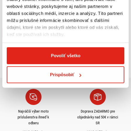
webové stránky, poskytujeme aj našim partnerom v
124,95 €
s DPH
oblasti sociálnych médií, inzercie a analýzy. Títo partneri
SW MOTECH KRYTY RÚK KOBRA
môžu príslušné informácie skombinovať s ďalšími
Na objednávku
údajmi, ktoré ste im poskytli alebo ktoré od vás získali,
Kúpiť
keď ste používali ich služby.
Povoliť všetko
Pozreli ste
3
z
3
produktov
Prispôsobiť
Najväčší výber moto
Doprava ZADARMO pre
príslušenstva ihneď k
objednávky nad 50€ v rámci
odberu
SR