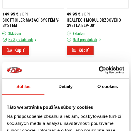
149,95 €
s DPH
49,95 €
s DPH
SCOTTOILER MAZACÍ SYSTÉM V-
HEALTECH MODUL BRZDOVÉHO
SYSTEM
SVETLA BLP-U01
Skladom
Skladom
Na 2 predajniach
Na 5 predajniach
Kúpiť
Kúpiť
Súhlas
Detaily
O cookies
Táto webstránka používa súbory cookies
Na prispôsobenie obsahu a reklám, poskytovanie funkcií
sociálnych médií a analýzu návštevnosti používame
súbory cookie. Informácie o tom, ako používate naše