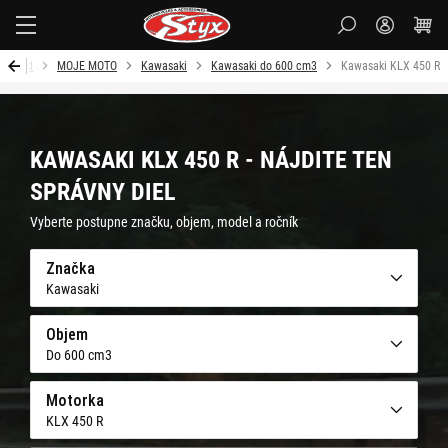
Styx
Úvod
MOJE MOTO
Kawasaki
Kawasaki do 600 cm3
Kawasaki KLX 450 R
KAWASAKI KLX 450 R - NÁJDITE TEN
SPRÁVNY DIEL
Vyberte postupne značku, objem, model a ročník
Značka
Kawasaki
Objem
Do 600 cm3
Motorka
KLX 450 R