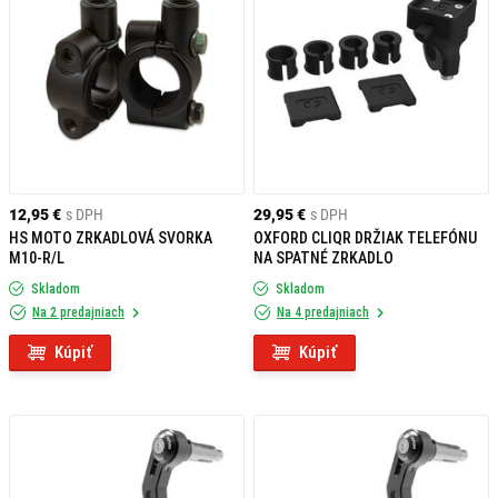
12,95 €
s DPH
29,95 €
s DPH
HS MOTO ZRKADLOVÁ SVORKA
OXFORD CLIQR DRŽIAK TELEFÓNU
M10-R/L
NA SPATNÉ ZRKADLO
Skladom
Skladom
Na 2 predajniach
Na 4 predajniach
Kúpiť
Kúpiť