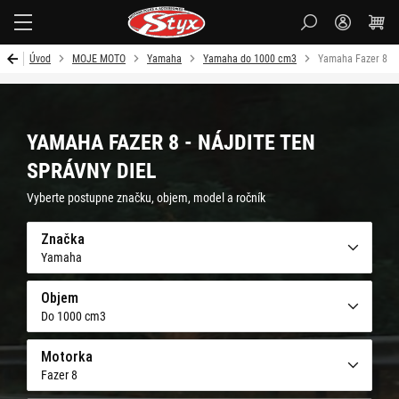
Styx
Úvod
MOJE MOTO
Yamaha
Yamaha do 1000 cm3
Yamaha Fazer 8
YAMAHA FAZER 8 - NÁJDITE TEN
SPRÁVNY DIEL
Vyberte postupne značku, objem, model a ročník
Značka
Yamaha
Objem
Do 1000 cm3
Motorka
Fazer 8