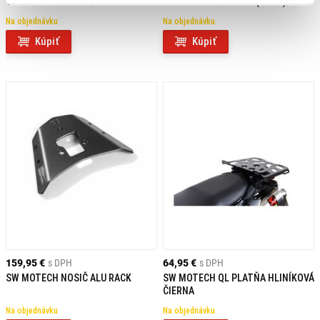
TAŠKY YAMAHA FZ1/FZ1
YAMAHA FZ 1 / FAZER (06-14)/ FZ 8
FAZER/FZ8/FZ8 FAZER
/ FAZER (10-15),
Na objednávku
Na objednávku
Kúpiť
Kúpiť
159,95 €
s DPH
64,95 €
s DPH
SW MOTECH NOSIČ ALU RACK
SW MOTECH QL PLATŇA HLINÍKOVÁ
ČIERNA
Na objednávku
Na objednávku