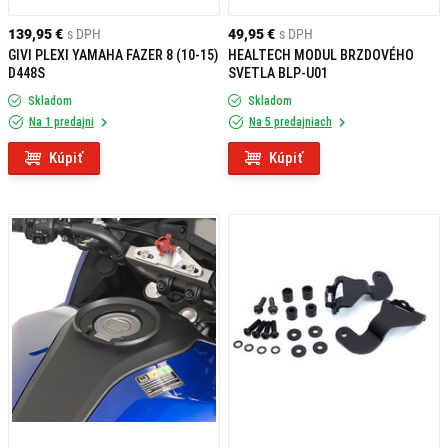
139,95 €
s DPH
49,95 €
s DPH
GIVI PLEXI YAMAHA FAZER 8 (10-15)
HEALTECH MODUL BRZDOVÉHO
D448S
SVETLA BLP-U01
Skladom
Skladom
Na 1 predajni
Na 5 predajniach
Kúpiť
Kúpiť