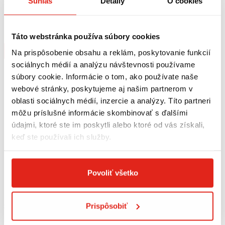
Súhlas
Detaily
O cookies
379,95 €
s DPH
431,95 €
s DPH
SW MOTECH PRO BLAZE H BOČNÉ
LEO VINCE VÝFUK LV ONE EVO
TAŠKY YAMAHA FZ1/FAZER /
FZ8/FAZER 8 INOX
FZ8/FAZER
Táto webstránka používa súbory cookies
Na objednávku
Na objednávku
Kúpiť
Kúpiť
Na prispôsobenie obsahu a reklám, poskytovanie funkcií
sociálnych médií a analýzu návštevnosti používame
súbory cookie. Informácie o tom, ako používate naše
webové stránky, poskytujeme aj našim partnerom v
oblasti sociálnych médií, inzercie a analýzy. Títo partneri
môžu príslušné informácie skombinovať s ďalšími
údajmi, ktoré ste im poskytli alebo ktoré od vás získali,
keď ste používali ich služby.
Povoliť všetko
Prispôsobiť
379,95 €
s DPH
45,95 €
s DPH
SW MOTECH PRO BLAZE BOČNÉ
HS MOTO LED BRZDOVE SVETLO