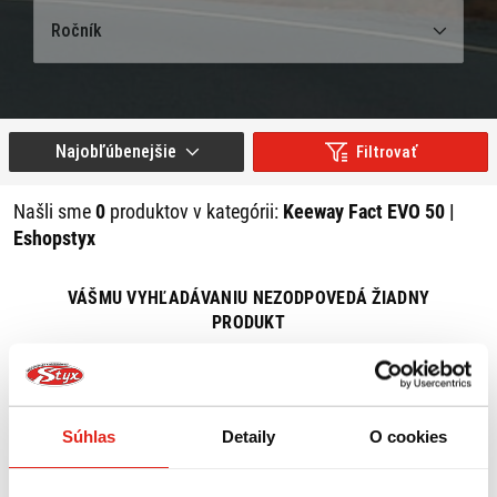
Ročník
Najobľúbenejšie
Filtrovať
Našli sme
0
produktov v kategórii:
Keeway Fact EVO 50 |
Eshopstyx
VÁŠMU VYHĽADÁVANIU NEZODPOVEDÁ ŽIADNY
PRODUKT
ZRUŠIŤ VŠETKY FILTRE
Súhlas
Detaily
O cookies