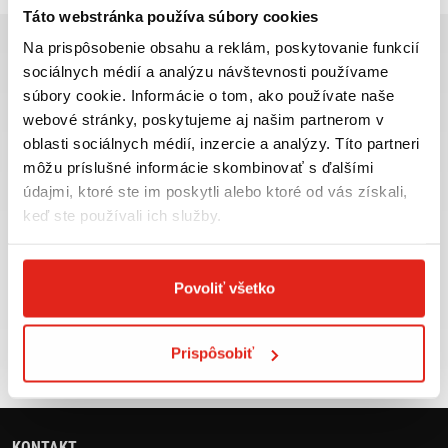
Táto webstránka používa súbory cookies
Na prispôsobenie obsahu a reklám, poskytovanie funkcií
sociálnych médií a analýzu návštevnosti používame
súbory cookie. Informácie o tom, ako používate naše
webové stránky, poskytujeme aj našim partnerom v
Najväčší výber moto
Doprava ZADARMO pre
oblasti sociálnych médií, inzercie a analýzy. Títo partneri
príslušenstva ihneď k
objednávky nad 50€ v rámci
môžu príslušné informácie skombinovať s ďalšími
odberu
SR
údajmi, ktoré ste im poskytli alebo ktoré od vás získali,
VIAC INFO
VIAC INFO
keď ste používali ich služby.
Povoliť všetko
Tovar NA SKLADE
Výmena veľkosti
expedujeme do 24 hod.
ZADARMO do 30 dní
Prispôsobiť
VIAC INFO
VIAC INFO
KONTAKT