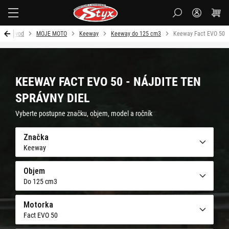
Styx
Úvod
MOJE MOTO
Keeway
Keeway do 125 cm3
Keeway Fact EVO 50
KEEWAY FACT EVO 50 - NÁJDITE TEN
SPRÁVNY DIEL
Vyberte postupne značku, objem, model a ročník
Značka
Keeway
Objem
Do 125 cm3
Motorka
Fact EVO 50