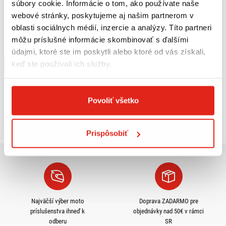
súbory cookie. Informácie o tom, ako používate naše
webové stránky, poskytujeme aj našim partnerom v
5,50 €
s DPH
12,95 €
s DPH
oblasti sociálnych médií, inzercie a analýzy. Títo partneri
QUATTROERRE NÁLEPKY HONDA 2
GIVI MONTÁŽNY KIT PRE
KUSY
S900A/S901A 01SKIT
môžu príslušné informácie skombinovať s ďalšími
údajmi, ktoré ste im poskytli alebo ktoré od vás získali,
Na objednávku
Na objednávku
keď ste používali ich služby.
Kúpiť
Kúpiť
Povoliť všetko
Pozreli ste
4
z
4
produktov
Prispôsobiť
Najväčší výber moto
Doprava ZADARMO pre
príslušenstva ihneď k
objednávky nad 50€ v rámci
odberu
SR