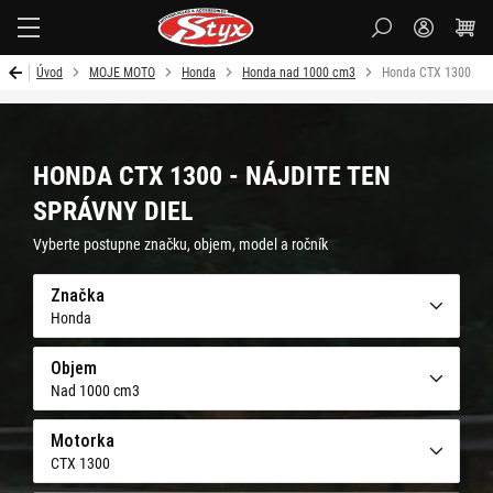
Styx
Úvod
MOJE MOTO
Honda
Honda nad 1000 cm3
Honda CTX 1300
HONDA CTX 1300 - NÁJDITE TEN
SPRÁVNY DIEL
Vyberte postupne značku, objem, model a ročník
Značka
Honda
Objem
Nad 1000 cm3
Motorka
CTX 1300