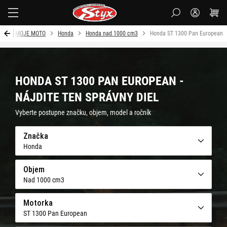
Styx
d
MOJE MOTO
Honda
Honda nad 1000 cm3
Honda ST 1300 Pan European
HONDA ST 1300 PAN EUROPEAN -
NÁJDITE TEN SPRÁVNY DIEL
Vyberte postupne značku, objem, model a ročník
Značka
Honda
Objem
Nad 1000 cm3
Motorka
ST 1300 Pan European