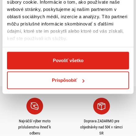
súbory cookie. Informácie o tom, ako používate naše
webové stránky, poskytujeme aj našim partnerom v
5,50 €
s DPH
oblasti sociálnych médií, inzercie a analýzy. Títo partneri
QUATTROERRE NÁLEPKY HONDA 2
KUSY
môžu príslušné informácie skombinovať s ďalšími
údajmi, ktoré ste im poskytli alebo ktoré od vás získali,
Na objednávku
keď ste používali ich služby.
Kúpiť
Povoliť všetko
Pozreli ste
3
z
3
produktov
Prispôsobiť
Najväčší výber moto
Doprava ZADARMO pre
príslušenstva ihneď k
objednávky nad 50€ v rámci
odberu
SR