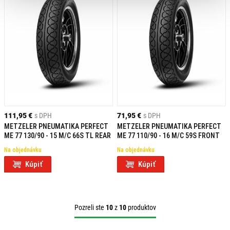
Duše:
Pre pneumatiky, ktoré ich vyžadujú.
Montážne nástroje:
Na bezpečnú a jednoduchú výmenu pneumatík.
Opravné sady:
Rýchle riešenie na opravu pneumatík v prípade
defektu.
Výber správnych klasických pneumatík je kľúčový pre bezpečnú a komfortnú
jazdu. Uistite sa, že vybrané pneumatiky sú kompatibilné s vaším
motocyklem a vyhovujú vašim jazdným potrebám. Ak máte akékoľvek otázky
111,95 €
s DPH
71,95 €
s DPH
alebo potrebujete poradiť pri výbere, neváhajte nás kontaktovať.
METZELER PNEUMATIKA PERFECT
METZELER PNEUMATIKA PERFECT
ME 77 130/90 - 15 M/C 66S TL REAR
ME 77 110/90 - 16 M/C 59S FRONT
Na objednávku
Na objednávku
Kúpiť
Kúpiť
Pozreli ste
10
z
10
produktov