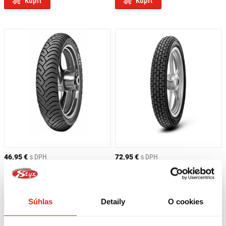
Kúpiť
Kúpiť
Metzeler ME 22:
Klasická motopneumatika ideálna pre ľahšie
motocykle, navrhnutá pre každodenné jazdenie v mestskom aj
prímestskom prostredí, s dobrým kilometrovým výkonom, stabilitou v
zákrutách a dezénom s priečnymi drážkami na efektívny odvod vody.
Metzeler Perfect ME 11
:
Vhodná pre predné koleso klasických
motocyklov, má zaoblený profil pre jednoduché ovládanie a isté
správanie v zákrutách, moderná zmes zabezpečuje priľnavosť aj na
mokrom povrchu.
Metzeler Perfect ME 77:
Zadná pneumatika určená na kombinovanie
s ME 11, ideálna pre stredne výkonné motocykle, poskytuje stabilitu
pri vyšších rýchlostiach a rovnomerné opotrebenie bez kompromisov
v štýle.
46,95 €
s DPH
72,95 €
s DPH
Metzeler Block C / Block K:
Pneumatiky so špecifickým dezénom pre
METZELER PNEUMATIKA ME 22 2.75
METZELER PNEUMATIKA BLOCK C
- 18 M/C 48P TL REINF F/R
klasické a historické motocykle, model Block C je vhodný na predné
2.50 - 16 41P REINF F/R
koleso, zatiaľ čo Block K na zadné alebo na motocykle s postranným
Na objednávku
Na objednávku
vozíkom, s originálnym vzhľadom a pevným spracovaním.
Súhlas
Detaily
O cookies
Kúpiť
Kúpiť
AKO SPRÁVNE ČÍTAŤ OZNAČENIA