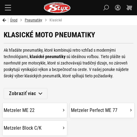
Styx
Úvod
Pneumatiky
Klasické
KLASICKÉ MOTO PNEUMATIKY
Ak hľadáte pneumatiky, ktoré kombinujú retro vzhľad s modernými
technológiami,
klasické pneumatiky
sú ideálnou voľbou. Tieto plášte sú
navrhnuté pre motocykle, ktoré si zachovávajú tradičný dizajn, no zároveň
poskytujú vynikajúci výkon a bezpečnosť na ceste. V našej ponuke nájdete
široký výber klasických pneumatík, ktoré spĺňajú tieto požiadavky.
Okrem klasických pneumatík vám ponúkame aj ďalšie typy, ako
Off
Zobraziť viac
Road/Motokrosové
,
Skútrové
,
Cestné enduro
,
Chopper/Cruiser
,
Športovo-
turistické
,
Superšportové
,
Racing/Okruhové
a
Doplnky k pneumatikám
,
ktoré sú špeciálne navrhnuté pre rôzne typy jazdy a jazdných podmienok
Metzeler ME 22
Metzeler Perfect ME 77
AKÉ VÝHODY PRINÁŠAJÚ
Metzeler Block C/K
KLASICKÉ PNEUMATIKY?