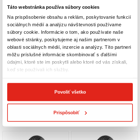
NA PNEUMATIKÁCH?
Táto webstránka používa súbory cookies
Na prispôsobenie obsahu a reklám, poskytovanie funkcií
Označenia na pneumatikách poskytujú dôležité informácie o ich
sociálnych médií a analýzu návštevnosti používame
vlastnostiach:
súbory cookie. Informácie o tom, ako používate naše
webové stránky, poskytujeme aj našim partnerom v
Rozmery:
Například 120/70 ZR17 označuje šírku (120 mm), výšku (70
%) a priemer (17 palcov) pneumatiky.
oblasti sociálnych médií, inzercie a analýzy. Títo partneri
môžu príslušné informácie skombinovať s ďalšími
Rýchlostný index:
Udáva maximálnu rýchlosť, ktorú pneumatika
údajmi, ktoré ste im poskytli alebo ktoré od vás získali,
zvládne.
keď ste používali ich služby.
Hmotnostný index:
Udáva maximálnu nosnosť pneumatiky.
94,95 €
s DPH
86,95 €
s DPH
METZELER PNEUMATIKA PERFECT
METZELER PNEUMATIKA PERFECT
Povoliť všetko
ME 77 110/90 - 16 M/C 59S TL REAR
ME 77 3.00 - 18 M/C 47S TL F/R
AKÉ DOPLNKY SA HODIA KU
Na objednávku
Na objednávku
KLASICKÝM PNEUMATIKÁM?
Prispôsobiť
Kúpiť
Kúpiť
Pri výmene alebo údržbe klasických pneumatík sa môžu hodiť nasledujúce
doplnky
: