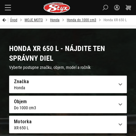
Styx
Úvod
MOJE MOTO
Honda
Honda do 1000 cm3
Honda XR 650 L
HONDA XR 650 L - NÁJDITE TEN
SPRÁVNY DIEL
Vyberte postupne značku, objem, model a ročník
Značka
Honda
Objem
Do 1000 cm3
Motorka
XR 650 L