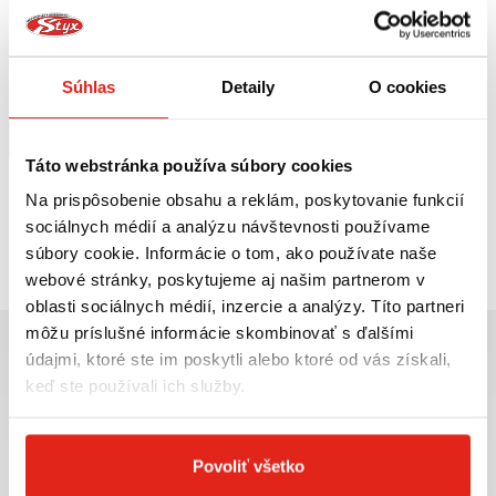
124,95 €
s DPH
SW MOTECH KRYTY RÚK KOBRA
Súhlas
Detaily
O cookies
Na objednávku
Kúpiť
Táto webstránka používa súbory cookies
Na prispôsobenie obsahu a reklám, poskytovanie funkcií
sociálnych médií a analýzu návštevnosti používame
Pozreli ste
1
z
1
produktov
súbory cookie. Informácie o tom, ako používate naše
webové stránky, poskytujeme aj našim partnerom v
oblasti sociálnych médií, inzercie a analýzy. Títo partneri
môžu príslušné informácie skombinovať s ďalšími
údajmi, ktoré ste im poskytli alebo ktoré od vás získali,
keď ste používali ich služby.
Najväčší výber moto
Doprava ZADARMO pre
príslušenstva ihneď k
objednávky nad 50€ v rámci
Povoliť všetko
odberu
SR