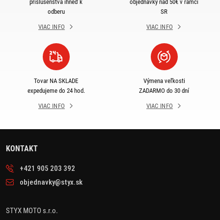
príslušenstva ihneď k
objednávky nad 50€ v rámci
odberu
SR
VIAC INFO
VIAC INFO
Tovar NA SKLADE
Výmena veľkosti
expedujeme do 24 hod.
ZADARMO do 30 dní
VIAC INFO
VIAC INFO
KONTAKT
+421 905 203 392
objednavky@styx.sk
STYX MOTO s.r.o.