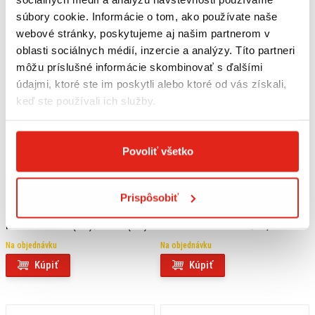
súbory cookie. Informácie o tom, ako používate naše
webové stránky, poskytujeme aj našim partnerom v
oblasti sociálnych médií, inzercie a analýzy. Títo partneri
môžu príslušné informácie skombinovať s ďalšími
údajmi, ktoré ste im poskytli alebo ktoré od vás získali,
keď ste používali ich služby.
Povoliť všetko
Prispôsobiť
144,95 €
s DPH
114,95 €
s DPH
SW MOTECH STUPAČKY EVO PRE
SW MOTECH ČIERNE STUPAČKY ION
HONDA NT1100 (21-) / XL750 (22-)
PRE HONDA CRF1000L/AS,
CRF1100L/AS, NT1100, XL750
Na objednávku
Na objednávku
Kúpiť
Kúpiť