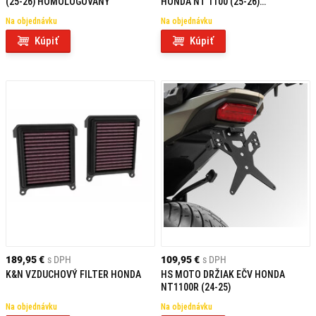
(25-26) HOMOLOGOVANÝ
HONDA NT 1100 (25-26)
HOMOLOGOVANÝ
Na objednávku
Na objednávku
Kúpiť
Kúpiť
189,95 €
s DPH
109,95 €
s DPH
K&N VZDUCHOVÝ FILTER HONDA
HS MOTO DRŽIAK EČV HONDA
NT1100R (24-25)
Na objednávku
Na objednávku