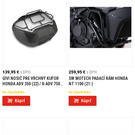
139,95 €
s DPH
259,95 €
s DPH
GIVI NOSIČ PRE VRCHNÝ KUFOR
SW MOTECH PADACÍ RÁM HONDA
HONDA ADV 350 (22) / X-ADV 750
NT 1100 (21-)
(21-23) / NC750X (21-23) / NT1100
Na objednávku
Na objednávku
(22-23) S377
Kúpiť
Kúpiť