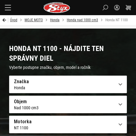
Styx
Úvod
MOJE MOTO
Honda
Honda nad 1000 cm3
Honda NT 1100
HONDA NT 1100 - NÁJDITE TEN
SPRÁVNY DIEL
Vyberte postupne značku, objem, model a ročník
Značka
Honda
Objem
Nad 1000 cm3
Motorka
NT 1100