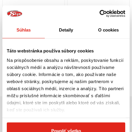
149,95 €
s DPH
49,95 €
s DPH
SCOTTOILER MAZACÍ SYSTÉM V-
HEALTECH MODUL BRZDOVÉHO
SYSTEM
SVETLA BLP-U01
Súhlas
Detaily
O cookies
Skladom
Skladom
Na 2 predajniach
Na 5 predajniach
Kúpiť
Kúpiť
Táto webstránka používa súbory cookies
Na prispôsobenie obsahu a reklám, poskytovanie funkcií
sociálnych médií a analýzu návštevnosti používame
súbory cookie. Informácie o tom, ako používate naše
Pozreli ste
2
z
2
produktov
webové stránky, poskytujeme aj našim partnerom v
oblasti sociálnych médií, inzercie a analýzy. Títo partneri
môžu príslušné informácie skombinovať s ďalšími
údajmi, ktoré ste im poskytli alebo ktoré od vás získali,
keď ste používali ich služby.
Najväčší výber moto
Doprava ZADARMO pre
Povoliť všetko