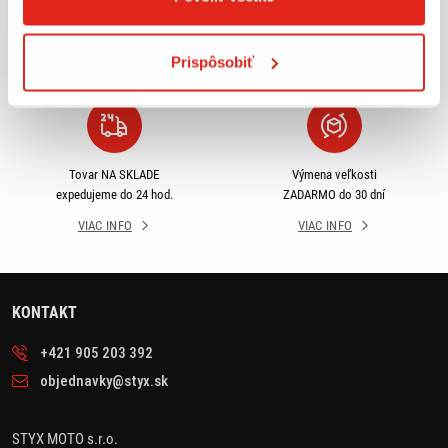
príslušenstva ihneď k
objednávky nad 50€ v rámci
odberu
SR
Prispôsobiť
VIAC INFO
VIAC INFO
Tovar NA SKLADE
Výmena veľkosti
expedujeme do 24 hod.
ZADARMO do 30 dní
VIAC INFO
VIAC INFO
KONTAKT
+421 905 203 392
objednavky@styx.sk
STYX MOTO s.r.o.