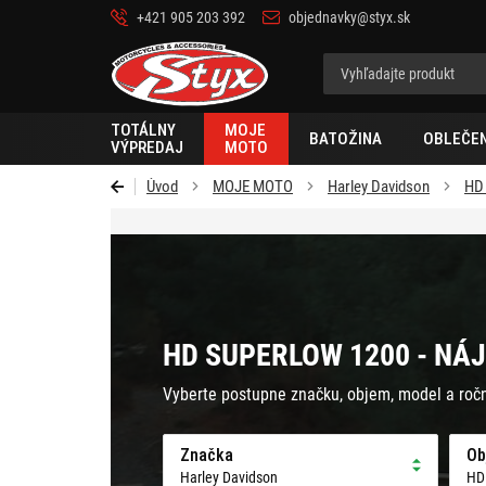
+421 905 203 392
objednavky@styx.sk
Styx
TOTÁLNY
MOJE
BATOŽINA
OBLEČEN
VÝPREDAJ
MOTO
Úvod
MOJE MOTO
Harley Davidson
HD
HD SUPERLOW 1200 - NÁJ
Vyberte postupne značku, objem, model a roč
Značka
Ob
Harley Davidson
HD