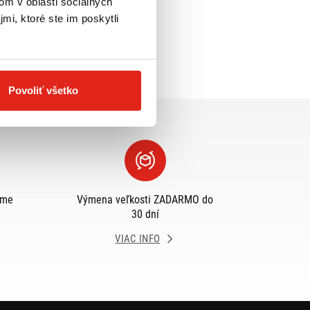
om v oblasti sociálnych
mi, ktoré ste im poskytli
Povoliť všetko
eme
Výmena veľkosti ZADARMO do
30 dní
VIAC INFO