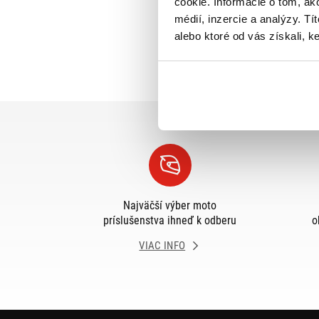
cookie. Informácie o tom, ak
médií, inzercie a analýzy. Tí
alebo ktoré od vás získali, ke
Najväčší výber moto
príslušenstva ihneď k odberu
o
VIAC INFO