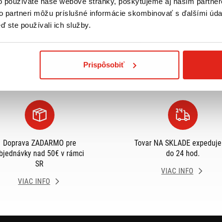
o používate naše webové stránky, poskytujeme aj našim partner
to partneri môžu príslušné informácie skombinovať s ďalšími údaj
ď ste používali ich služby.
Prispôsobiť
Doprava ZADARMO pre
Tovar NA SKLADE expeduj
bjednávky nad 50€ v rámci
do 24 hod.
SR
VIAC INFO
VIAC INFO