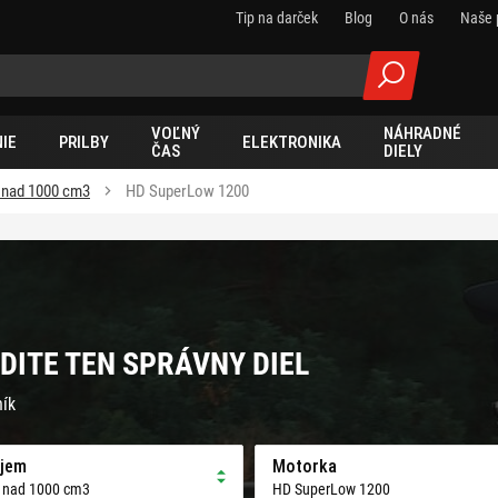
Tip na darček
Blog
O nás
Naše 
VOĽNÝ
NÁHRADNÉ
IE
PRILBY
ELEKTRONIKA
ČAS
DIELY
 nad 1000 cm3
HD SuperLow 1200
DITE TEN SPRÁVNY DIEL
ník
jem
Motorka
 nad 1000 cm3
HD SuperLow 1200