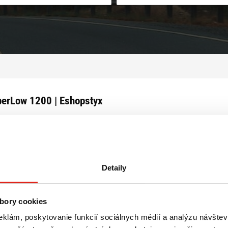
erLow 1200 | Eshopstyx
VÁŠMU VYHĽADÁVANIU NEZODPOVEDÁ ŽIADNY
PRODUKT
Detaily
Zrušiť všetky filtre
bory cookies
eklám, poskytovanie funkcií sociálnych médií a analýzu návšte