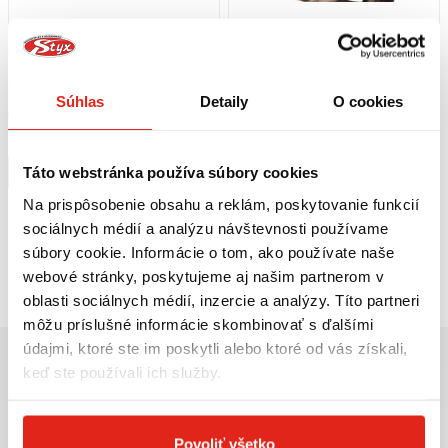
49,95 €
s DPH
49,95 €
s DPH
HEALTECH MODUL BRZDOVÉHO
GIVI DRŽIAK KUFRA GILERA RUNNER
SVETLA BLP-U01
50-125-200 (06-15) SR126
Súhlas
Detaily
O cookies
Skladom
Na 5 predajniach
Na objednávku
Kúpiť
Kúpiť
Táto webstránka používa súbory cookies
Na prispôsobenie obsahu a reklám, poskytovanie funkcií
sociálnych médií a analýzu návštevnosti používame
súbory cookie. Informácie o tom, ako používate naše
Pozreli ste
2
z
2
produktov
webové stránky, poskytujeme aj našim partnerom v
oblasti sociálnych médií, inzercie a analýzy. Títo partneri
môžu príslušné informácie skombinovať s ďalšími
údajmi, ktoré ste im poskytli alebo ktoré od vás získali,
keď ste používali ich služby.
Najväčší výber moto
Doprava ZADARMO pre
Povoliť všetko