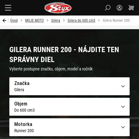
Styx
Úvod
MOJE MOTO
Gilera
Gilera do 600 cm3
Gilera Runner 200
GILERA RUNNER 200 - NÁJDITE TEN
SPRÁVNY DIEL
Vyberte postupne značku, objem, model a ročník
Značka
Gilera
Objem
Do 600 cm3
Motorka
Runner 200