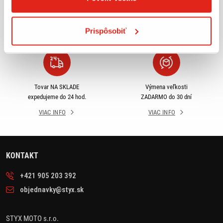
príslušenstva ihneď k
objednávky nad 50€ v rámci
odberu
SR
Prispôsobiť
VIAC INFO
VIAC INFO
Tovar NA SKLADE
Výmena veľkosti
expedujeme do 24 hod.
ZADARMO do 30 dní
VIAC INFO
VIAC INFO
KONTAKT
+421 905 203 392
objednavky@styx.sk
STYX MOTO s.r.o.