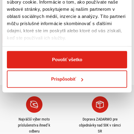
súbory cookie. Informácie o tom, ako používate naše
webové stránky, poskytujeme aj našim partnerom v
85,95 €
s DPH
24,96 €
s DPH
oblasti sociálnych médií, inzercie a analýzy. Títo partneri
GIVI DRŽIAK KUFRA ROYAL ENFIELD
ROYAL ENFIELD VZDUCHOVÝ FILTER
CLASSIC 500 (19-20) SR9052B
CL/B500
môžu príslušné informácie skombinovať s ďalšími
údajmi, ktoré ste im poskytli alebo ktoré od vás získali,
Na objednávku
Na objednávku
keď ste používali ich služby.
Kúpiť
Kúpiť
Povoliť všetko
Pozreli ste
4
z
4
produktov
Prispôsobiť
Najväčší výber moto
Doprava ZADARMO pre
príslušenstva ihneď k
objednávky nad 50€ v rámci
odberu
SR