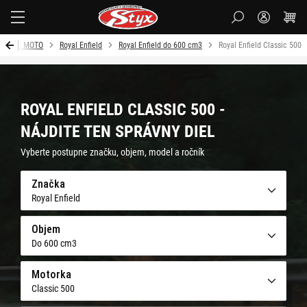
Styx
MOJE MOTO
Royal Enfield
Royal Enfield do 600 cm3
Royal Enfield Classic 500
ROYAL ENFIELD CLASSIC 500 -
NÁJDITE TEN SPRÁVNY DIEL
Vyberte postupne značku, objem, model a ročník
Značka
Royal Enfield
Objem
Do 600 cm3
Motorka
Classic 500