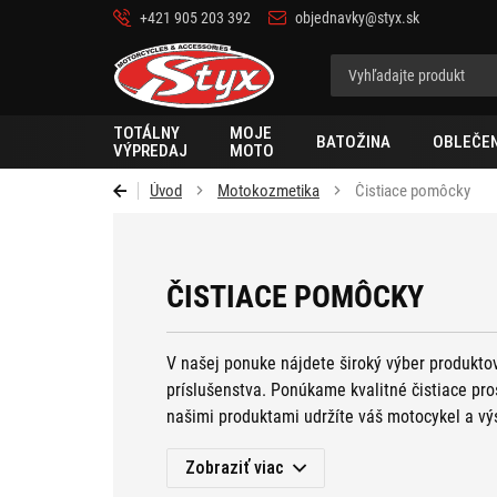
+421 905 203 392
objednavky@styx.sk
Styx
TOTÁLNY
MOJE
BATOŽINA
OBLEČEN
VÝPREDAJ
MOTO
Úvod
Motokozmetika
Čistiace pomôcky
ČISTIACE POMÔCKY
V našej ponuke nájdete široký výber produkto
príslušenstva. Ponúkame kvalitné čistiace pro
našimi produktami udržíte váš motocykel a výst
našu ponuku a vyberte si to najlepšie pre údr
Zobraziť viac
potrebné
pre
čistenie motocykla
, produkty pr
starostlivosť o reťaz
, alebo
starostlivosť o pril