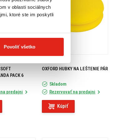
om v oblasti sociálnych
mi, ktoré ste im poskytli
Povoliť všetko
3,95 €
s DPH
 SOFT
OXFORD HUBKY NA LEŠTENIE PÁR
ANDA PACK 6
Skladom
na predajni
Rezervovať na predajni
Kúpiť