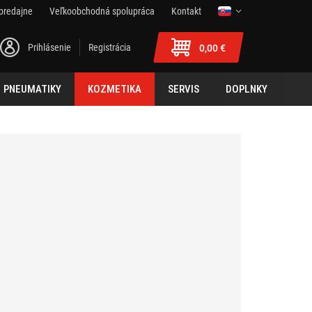
predajne
Veľkoobchodná spolupráca
Kontakt
Prihlásenie
Registrácia
0,00 €
PNEUMATIKY
KOZMETIKA
SERVIS
DOPLNKY