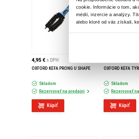
cookie. Informácie o tom, ak
médií, inzercie a analýzy. Tí
alebo ktoré od vás získali, ke
4,95 €
s DPH
5,95 €
s DPH
OXFORD KEFA PRONG U SHAPE
OXFORD KEFA TY
Skladom
Skladom
Rezervovať na predajni
Rezervovať na
Kúpiť
Kúpiť