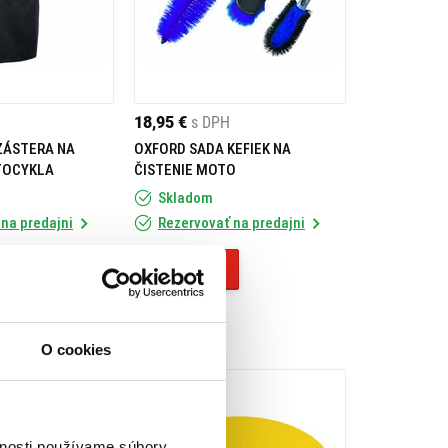
18,95 €
s DPH
ZÁSTERA NA
OXFORD SADA KEFIEK NA
TOCYKLA
ČISTENIE MOTO
Skladom
na predajni
Rezervovať na predajni
Kúpiť
O cookies
vnosti používame súbory