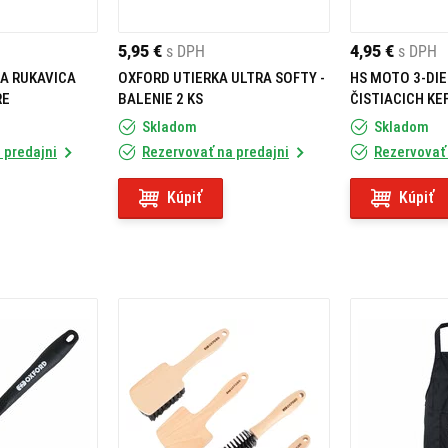
5,95 €
s DPH
4,95 €
s DPH
A RUKAVICA
OXFORD UTIERKA ULTRA SOFTY -
HS MOTO 3-DI
RE
BALENIE 2 KS
ČISTIACICH KE
Skladom
Skladom
 predajni
Rezervovať na predajni
Rezervovať 
Kúpiť
Kúpiť