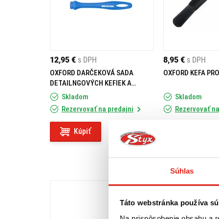
12,95 €
s DPH
8,95 €
s DPH
OXFORD DARČEKOVÁ SADA
OXFORD KEFA PRO
DETAILNGOVÝCH KEFIEK A
ŠTETCOV
Skladom
Skladom
Rezervovať na predajni
Rezervovať na
Kúpiť
Kúpiť
Súhlas
Táto webstránka používa sú
Na prispôsobenie obsahu a r