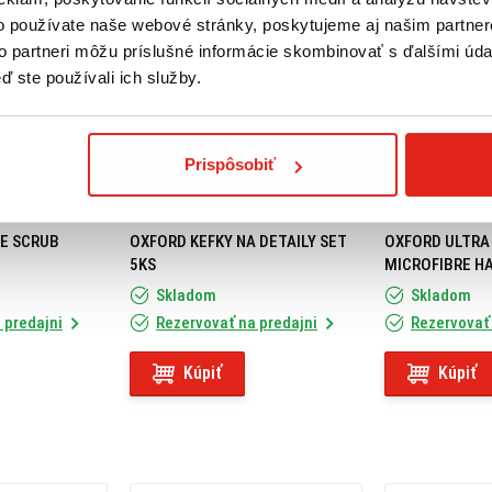
o používate naše webové stránky, poskytujeme aj našim partner
to partneri môžu príslušné informácie skombinovať s ďalšími údaj
ď ste používali ich služby.
Prispôsobiť
10,95 €
s DPH
6,95 €
s DPH
RE SCRUB
OXFORD KEFKY NA DETAILY SET
OXFORD ULTRA
5KS
MICROFIBRE H
Skladom
Skladom
 predajni
Rezervovať na predajni
Rezervovať 
Kúpiť
Kúpiť