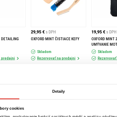
29,95 €
s DPH
19,95 €
s DPH
 DETAILING
OXFORD MINT ČISTIACE KEFY
OXFORD MINT 
UMÝVANIE MO
Skladom
Skladom
 predajni
Rezervovať na predajni
Rezervovať 
Kúpiť
Kúpiť
Detaily
bory cookies
eklám, poskytovanie funkcií sociálnych médií a analýzu návšte