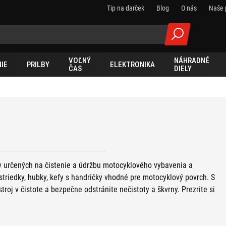
Tip na darček
Blog
O nás
Naše 
VOĽNÝ
NÁHRADNÉ
IE
PRILBY
ELEKTRONIKA
ČAS
DIELY
v určených na čistenie a údržbu motocyklového vybavenia a
striedky, hubky, kefy s handričky vhodné pre motocyklový povrch. S
roj v čistote a bezpečne odstránite nečistoty a škvrny. Prezrite si
žbu vášho motocykla a jeho príslušenstva. Nájdete tu všetko
e
ochranu a lesk motocykla
, pre
starostlivosť o výstroj
, pre
bu
.