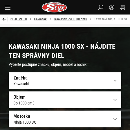
Styx
od
MOJE MOTO
Kawasaki
Kawasaki do 1000 cm3
Kawasaki Ninja 1000 SX
KAWASAKI NINJA 1000 SX - NÁJDITE
TEN SPRÁVNY DIEL
Vyberte postupne značku, objem, model a ročník
Značka
Kawasaki
Objem
Do 1000 cm3
Motorka
Ninja 1000 SX