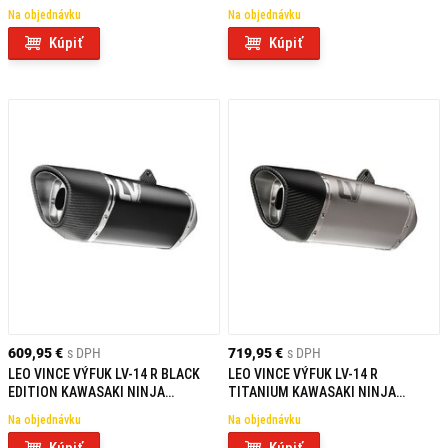
SX/TOURER / Z 1100
1000/1100 SX/TOURER / Z 1100
Na objednávku
Na objednávku
HOMOLOGOVANÝ
HOMOLOGOVANÝ
Kúpiť
Kúpiť
609,95 €
s DPH
719,95 €
s DPH
LEO VINCE VÝFUK LV-14 R BLACK
LEO VINCE VÝFUK LV-14 R
EDITION KAWASAKI NINJA
TITANIUM KAWASAKI NINJA
1000/1100 SX/TOURER / Z 1100
1000/1100 SX/TOURER / Z 1100
Na objednávku
Na objednávku
NEHOMOLOGOVANÝ
HOMOLOGOVANÝ