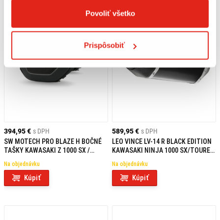
Povoliť všetko
Prispôsobiť
394,95 €
s DPH
589,95 €
s DPH
SW MOTECH PRO BLAZE H BOČNÉ
LEO VINCE LV-14 R BLACK EDITION
TAŠKY KAWASAKI Z 1000 SX /
KAWASAKI NINJA 1000 SX/TOURER
NINJA 1000 SX / 1100 SX/SE
(20-24) HOMOLOGOVANÉ
Na objednávku
Na objednávku
Kúpiť
Kúpiť