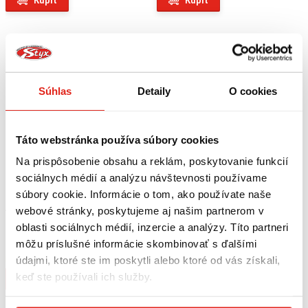
Kúpiť
Kúpiť
Súhlas
Detaily
O cookies
Táto webstránka používa súbory cookies
Na prispôsobenie obsahu a reklám, poskytovanie funkcií
sociálnych médií a analýzu návštevnosti používame
súbory cookie. Informácie o tom, ako používate naše
webové stránky, poskytujeme aj našim partnerom v
719,95 €
s DPH
129,95 €
s DPH
oblasti sociálnych médií, inzercie a analýzy. Títo partneri
LEO VINCE VÝFUK LV-14 R
HS MOTO PREDNÉ LED SMEROVKY
TITANIUM KAWASAKI NINJA
DO KAPOTÁŽE KAWASAKI
môžu príslušné informácie skombinovať s ďalšími
1000/1100 SX/TOURER / Z 1100
údajmi, ktoré ste im poskytli alebo ktoré od vás získali,
Na objednávku
Na objednávku
NEHOMOLOGOVANÝ
keď ste používali ich služby.
Kúpiť
Kúpiť