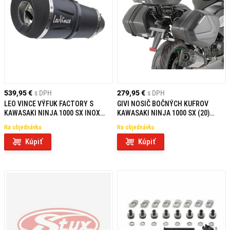
539,95 €
s DPH
279,95 €
s DPH
LEO VINCE VÝFUK FACTORY S
GIVI NOSIČ BOČNÝCH KUFROV
KAWASAKI NINJA 1000 SX INOX
KAWASAKI NINJA 1000 SX (20)
BLACK EDITION
PLX4130
Na objednávku
Na objednávku
Kúpiť
Kúpiť