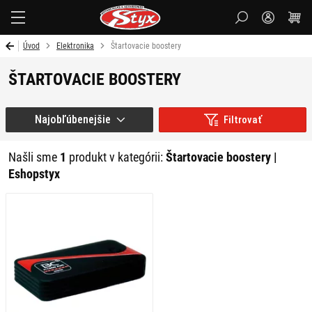
Styx
Úvod
Elektronika
Štartovacie boostery
ŠTARTOVACIE BOOSTERY
Najobľúbenejšie
Filtrovať
Našli sme
1
produkt v kategórii:
Štartovacie boostery |
Eshopstyx