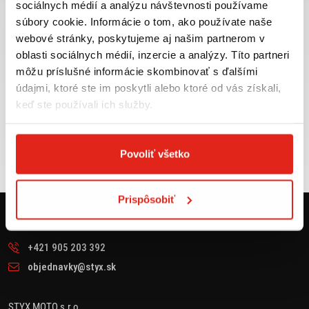
sociálnych médií a analýzu návštevnosti používame
príslušenstva ihneď k
objednávky nad 50€ v rámci
súbory cookie. Informácie o tom, ako používate naše
odberu
SR
webové stránky, poskytujeme aj našim partnerom v
VIAC INFO
VIAC INFO
oblasti sociálnych médií, inzercie a analýzy. Títo partneri
môžu príslušné informácie skombinovať s ďalšími
údajmi, ktoré ste im poskytli alebo ktoré od vás získali,
keď ste používali ich služby.
Tovar NA SKLADE
Výmena veľkosti
expedujeme do 24 hod.
ZADARMO do 30 dní
Povoliť všetko
VIAC INFO
VIAC INFO
Prispôsobiť
KONTAKT
+421 905 203 392
objednavky@styx.sk
STYX MOTO s.r.o.