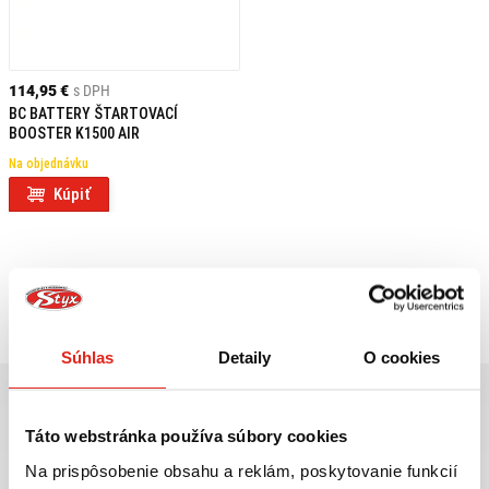
114,95 €
s DPH
BC BATTERY ŠTARTOVACÍ
BOOSTER K1500 AIR
Na objednávku
Kúpiť
Pozreli ste
1
z
1
produktov
Súhlas
Detaily
O cookies
Táto webstránka používa súbory cookies
Na prispôsobenie obsahu a reklám, poskytovanie funkcií
Najväčší výber moto
Doprava ZADARMO pre