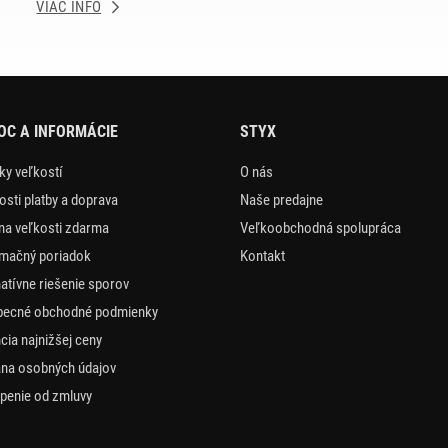
VIAC INFO
C A INFORMÁCIE
STYX
ky veľkostí
O nás
sti platby a doprava
Naše predajne
a veľkosti zdarma
Veľkoobchodná spolupráca
mačný poriadok
Kontakt
natívne riešenie sporov
becné obchodné podmienky
cia najnižšej ceny
na osobných údajov
penie od zmluvy