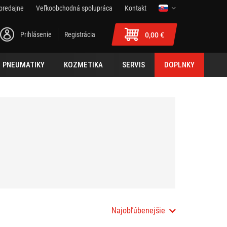
predajne
Veľkoobchodná spolupráca
Kontakt
Prihlásenie
Registrácia
0,00 €
PNEUMATIKY
KOZMETIKA
SERVIS
DOPLNKY
Najobľúbenejšie