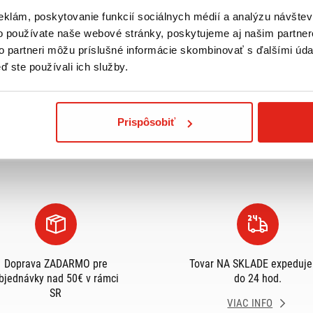
eklám, poskytovanie funkcií sociálnych médií a analýzu návšte
o používate naše webové stránky, poskytujeme aj našim partner
to partneri môžu príslušné informácie skombinovať s ďalšími údaj
Pozreli ste
1
z
1
produktov
ď ste používali ich služby.
Prispôsobiť
Doprava ZADARMO pre
Tovar NA SKLADE expeduj
bjednávky nad 50€ v rámci
do 24 hod.
SR
VIAC INFO