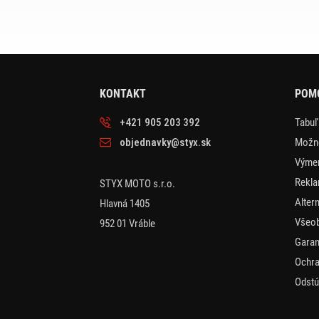
KONTAKT
POMO
+421 905 203 392
Tabuľ
objednavky@styx.sk
Možno
Výmen
Rekla
STYX MOTO s.r.o.
Alter
Hlavná 1405
Všeo
952 01 Vráble
Garan
Ochra
Odstú