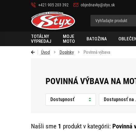
+421 905 203 392
objednavky@styx.sk
Styx
TOTÁLNY
MOJE
BATOŽINA
OBLEČEN
VÝPREDAJ
MOTO
Úvod
Doplnky
Povinná výbava
POVINNÁ VÝBAVA NA MO
Dostupnosť
Dostupnosť na 
Našli sme
1
produkt v kategórii:
Povinná 