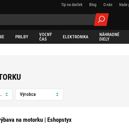
Tip na darček
Blog
O nás
Naše 
VOĽNÝ
NÁHRADNÉ
IE
PRILBY
ELEKTRONIKA
ČAS
DIELY
TORKU
predajni
Výrobca
výbava na motorku | Eshopstyx