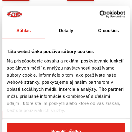
Súhlas
Detaily
O cookies
Táto webstránka používa súbory cookies
Na prispôsobenie obsahu a reklám, poskytovanie funkcií
sociálnych médií a analýzu návštevnosti používame
súbory cookie. Informácie o tom, ako používate naše
webové stránky, poskytujeme aj našim partnerom v
154,95 €
s DPH
154,95 €
s DPH
oblasti sociálnych médií, inzercie a analýzy. Títo partneri
SW MOTECH ĽAVÁ BOČNÁ TAŠKA
SW MOTECH PRAVÁ BOČNÁ TAŠKA
môžu príslušné informácie skombinovať s ďalšími
LC1 9.8L
LC1 9,8L
údajmi, ktoré ste im poskytli alebo ktoré od vás získali,
Na objednávku
Na objednávku
keď ste používali ich služby.
Kúpiť
Kúpiť
Povoliť všetko