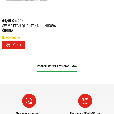
64,95 €
s DPH
SW MOTECH QL PLATŇA HLINÍKOVÁ
ČIERNA
Na objednávku
Kúpiť
Pozreli ste
23
z
23
produktov
Najväčší výber moto
Doprava ZADARMO pre