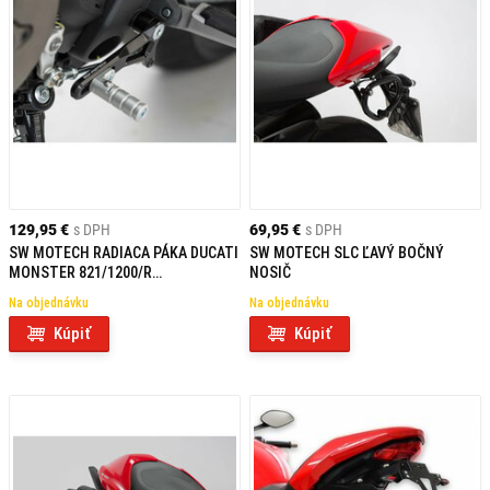
129,95 €
s DPH
69,95 €
s DPH
SW MOTECH RADIACA PÁKA DUCATI
SW MOTECH SLC ĽAVÝ BOČNÝ
MONSTER 821/1200/R
NOSIČ
(14-)/SUPERSPORT (17-)
Na objednávku
Na objednávku
Kúpiť
Kúpiť