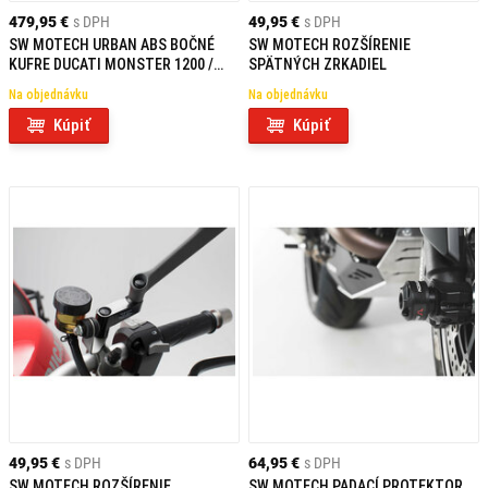
479,95 €
s DPH
49,95 €
s DPH
SW MOTECH URBAN ABS BOČNÉ
SW MOTECH ROZŠÍRENIE
KUFRE DUCATI MONSTER 1200 /
SPÄTNÝCH ZRKADIEL
SUPER SPORT 950
Na objednávku
Na objednávku
Kúpiť
Kúpiť
49,95 €
s DPH
64,95 €
s DPH
SW MOTECH ROZŠÍRENIE
SW MOTECH PADACÍ PROTEKTOR