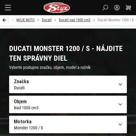
Styx
Úvod
MOJE MOTO
Ducati
Ducati nad 1000 cm3
Ducati Monster 1200 / S
DUCATI MONSTER 1200 / S - NÁJDITE
TEN SPRÁVNY DIEL
Vyberte postupne značku, objem, model a ročník
Značka
Ducati
Objem
Nad 1000 cm3
Motorka
Monster 1200 / S