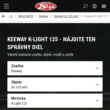
Styx
Úvod
MOJE MOTO
Keeway
Keeway do 125 cm3
Keeway K-Light 125
KEEWAY K-LIGHT 125 - NÁJDITE TEN
SPRÁVNY DIEL
Vyberte postupne značku, objem, model a ročník
Značka
Keeway
Objem
Do 125 cm3
Motorka
K-Light 125