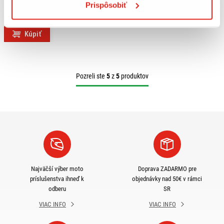
Prispôsobiť
GIVI UNIVERZÁLNE PLEXI 100ALB
Na objednávku
Kúpiť
Pozreli ste
5
z
5
produktov
Najväčší výber moto
Doprava ZADARMO pre
príslušenstva ihneď k
objednávky nad 50€ v rámci
odberu
SR
VIAC INFO
VIAC INFO