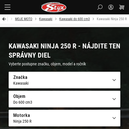
Styx
Úvod
MOJE MOTO
Kawasaki
Kawasaki do 600 cm3
Kawasaki Ninja 250 R
KAWASAKI NINJA 250 R - NÁJDITE TEN
SPRÁVNY DIEL
Vyberte postupne značku, objem, model a ročník
Značka
Kawasaki
Objem
Do 600 cm3
Motorka
Ninja 250 R