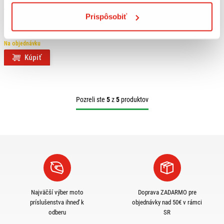
99,95 €
s DPH
Prispôsobiť
HS MOTO DRŽIAK EČV KAWASAKI
ZX 250 R (08-12),
Na objednávku
Kúpiť
Pozreli ste
5
z
5
produktov
Najväčší výber moto
Doprava ZADARMO pre
príslušenstva ihneď k
objednávky nad 50€ v rámci
odberu
SR