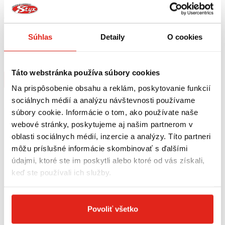
49,95 €
s DPH
94,95 €
s DPH
HEALTECH MODUL BRZDOVÉHO
GIVI BOČNÉ DRŽIAKY KAWASAKI
Súhlas
Detaily
O cookies
SVETLA BLP-U01
NINJA 250 R (08-12) TE4107
Skladom
Na 5 predajniach
Na objednávku
Táto webstránka používa súbory cookies
Kúpiť
Kúpiť
Na prispôsobenie obsahu a reklám, poskytovanie funkcií
sociálnych médií a analýzu návštevnosti používame
súbory cookie. Informácie o tom, ako používate naše
webové stránky, poskytujeme aj našim partnerom v
oblasti sociálnych médií, inzercie a analýzy. Títo partneri
môžu príslušné informácie skombinovať s ďalšími
údajmi, ktoré ste im poskytli alebo ktoré od vás získali,
keď ste používali ich služby.
Povoliť všetko