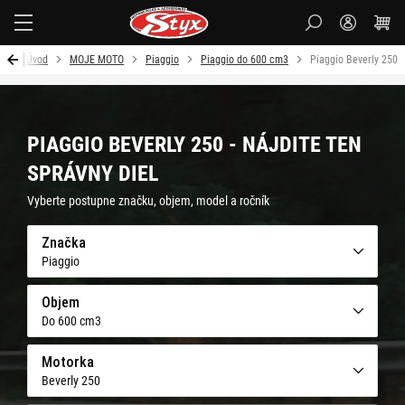
Styx
Úvod
MOJE MOTO
Piaggio
Piaggio do 600 cm3
Piaggio Beverly 250
PIAGGIO BEVERLY 250 - NÁJDITE TEN
SPRÁVNY DIEL
Vyberte postupne značku, objem, model a ročník
Značka
Piaggio
Objem
Do 600 cm3
Motorka
Beverly 250