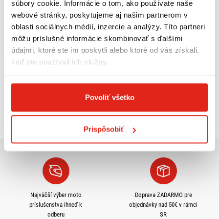
súbory cookie. Informácie o tom, ako používate naše
webové stránky, poskytujeme aj našim partnerom v
31,95 €
s DPH
oblasti sociálnych médií, inzercie a analýzy. Títo partneri
GIVI ZADNÝ NOSIČ MONOLOCK
PIAGGIO BEVERLY/TOURER E344
môžu príslušné informácie skombinovať s ďalšími
údajmi, ktoré ste im poskytli alebo ktoré od vás získali,
Na objednávku
keď ste používali ich služby.
Kúpiť
Povoliť všetko
Pozreli ste
3
z
3
produktov
Prispôsobiť
Najväčší výber moto
Doprava ZADARMO pre
príslušenstva ihneď k
objednávky nad 50€ v rámci
odberu
SR