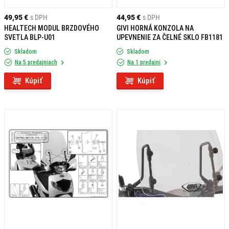
49,95 €
s DPH
44,95 €
s DPH
HEALTECH MODUL BRZDOVÉHO
GIVI HORNÁ KONZOLA NA
SVETLA BLP-U01
UPEVNENIE ZA ČELNÉ SKLO FB1181
Skladom
Skladom
Na 5 predajniach
Na 1 predajni
Kúpiť
Kúpiť