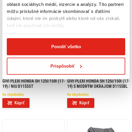
oblasti sociálnych médií, inzercie a analýzy. Títo partneri
môžu príslušné informácie skombinovať s ďalšími
údajmi, ktoré ste im poskytli alebo ktoré od vás získali,
keď ste používali ich služby.
Povoliť všetko
Prispôsobiť
56,95 €
s DPH
70,95 €
s DPH
GIVI PLEXI HONDA SH 125I/150I (17-
GIVI PLEXI HONDA SH 125I/150I (17-
19) / NIU D1155ST
19) S MODRÝM OKRAJOM D1155BL
Na objednávku
Na objednávku
Kúpiť
Kúpiť