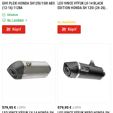
GIVI PLEXI HONDA SH125I/150I ABS
LEO VINCE VÝFUK LV-14 BLACK
(12-16) 1128A
EDITION HONDA SH 125I (24-26)
HOMOLOGOVANÝ
Skladom
Na 1 predajni
Na objednávku
Kúpiť
Kúpiť
579,95 €
s DPH
579,95 €
s DPH
LEO VINCE VÝFUK LV-14 HONDA SH
LEO VINCE VÝFUK NERO HONDA SH