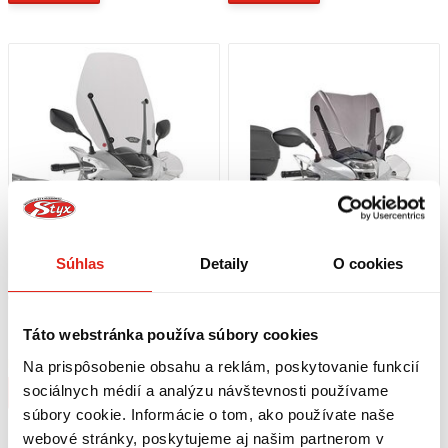
Súhlas
Detaily
O cookies
69,95 €
s DPH
54,95 €
s DPH
GIVI PLEXI HONDA / PIAGGIO / NIU /
GIVI PLEXI ZATMAVENÉ HONDA SH
Táto webstránka používa súbory cookies
PIAGGIO ELECTRIC / SUPER SOCO
125I/150I (17-19) D1155S
D1181ST
Na objednávku
Na prispôsobenie obsahu a reklám, poskytovanie funkcií
Na objednávku
sociálnych médií a analýzu návštevnosti používame
Kúpiť
Kúpiť
súbory cookie. Informácie o tom, ako používate naše
webové stránky, poskytujeme aj našim partnerom v