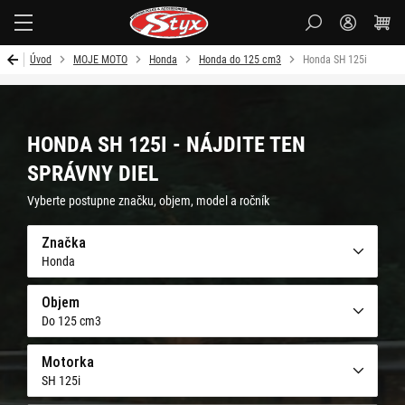
Styx
Úvod
MOJE MOTO
Honda
Honda do 125 cm3
Honda SH 125i
HONDA SH 125I - NÁJDITE TEN
SPRÁVNY DIEL
Vyberte postupne značku, objem, model a ročník
Značka
Honda
Objem
Do 125 cm3
Motorka
SH 125i