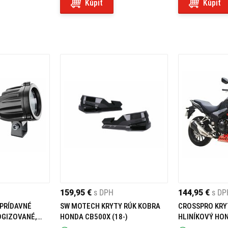
Kúpiť
Kúpiť
159,95 €
s DPH
144,95 €
s DP
 PRÍDAVNÉ
SW MOTECH KRYTY RÚK KOBRA
CROSSPRO KR
GIZOVANÉ,
HONDA CB500X (18-)
HLINÍKOVÝ HO
ČERVENÝ