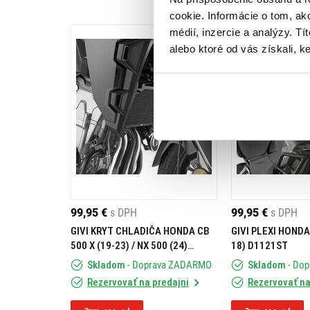
cookie. Informácie o tom, ak
médií, inzercie a analýzy. Tí
alebo ktoré od vás získali, ke
99,95 €
s DPH
99,95 €
s DPH
GIVI KRYT CHLADIČA HONDA CB
GIVI PLEXI HONDA
500 X (19-23) / NX 500 (24)
18) D1121ST
PR1171
Skladom
- Doprava ZADARMO
Skladom
- Do
Rezervovať na predajni
Rezervovať na