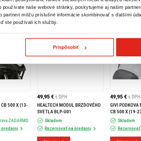
o používate naše webové stránky, poskytujeme aj našim partner
to partneri môžu príslušné informácie skombinovať s ďalšími údaj
ď ste používali ich služby.
Prispôsobiť
49,95 €
s DPH
49,95 €
s DPH
 CB 500 X (13-
HEALTECH MODUL BRZDOVÉHO
GIVI PODKOVA
SVETLA BLP-U01
CB 500 X (19-23
BF44
prava ZADARMO
Skladom
Skladom
 predajni
Rezervovať na predajni
Rezervovať 