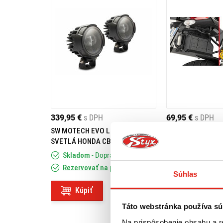
339,95 €
s DPH
69,95 €
s DPH
SW MOTECH EVO LED HMLOVÉ
GIVI DRŽIAK KUFR
SVETLÁ HONDA CB500X (13-18)
S250 TL1146KIT
Skladom
- Doprava ZADARMO
Skladom
- Do
Rezervovať na predajni
Rezervovať na
Súhlas
Kúpiť
Kúpiť
Táto webstránka používa sú
Na prispôsobenie obsahu a r