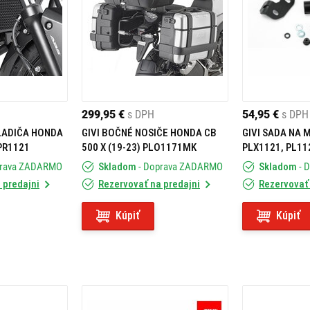
299,95 €
s DPH
54,95 €
s DPH
LADIČA HONDA
GIVI BOČNÉ NOSIČE HONDA CB
GIVI SADA NA 
 PR1121
500 X (19-23) PLO1171MK
PLX1121, PL1
500 X (17-18) 
prava ZADARMO
Skladom
- Doprava ZADARMO
Skladom
- 
 predajni
Rezervovať na predajni
Rezervovať 
Kúpiť
Kúpiť