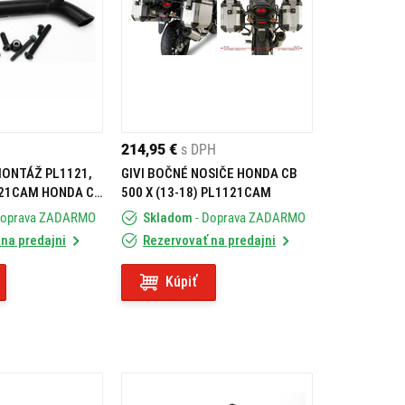
214,95 €
s DPH
MONTÁŽ PL1121,
GIVI BOČNÉ NOSIČE HONDA CB
121CAM HONDA CB
500 X (13-18) PL1121CAM
PL1121KIT
Doprava ZADARMO
Skladom
- Doprava ZADARMO
na predajni
Rezervovať na predajni
Kúpiť