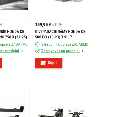
H
159,95 €
s DPH
 RÚK HONDA CB
GIVI PADACIE RÁMY HONDA CB
 NC 750 X (21-25) /
500 F/X (19-23) TN1171
P1192B
Doprava ZADARMO
Skladom
- Doprava ZADARMO
na predajni
Rezervovať na predajni
Kúpiť