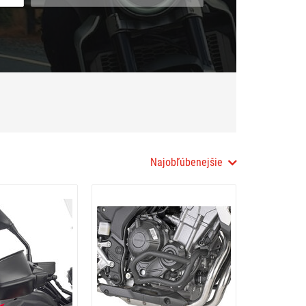
Najobľúbenejšie