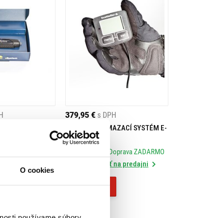
H
379,95 €
s DPH
AZACÍ SYSTÉM V-
SCOTTOILER MAZACÍ SYSTÉM E-
SYSTEM
Doprava ZADARMO
Skladom
- Doprava ZADARMO
na predajni
Rezervovať na predajni
O cookies
Kúpiť
vnosti používame súbory