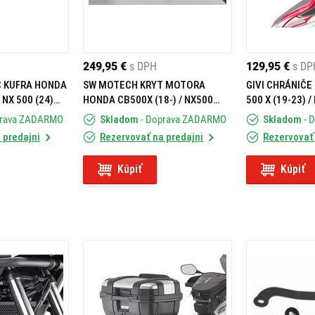
249,95 €
s DPH
129,95 €
s DP
Č KUFRA HONDA
SW MOTECH KRYT MOTORA
GIVI CHRÁNIČE
 NX 500 (24)
HONDA CB500X (18-) / NX500
500 X (19-23) /
(23-)
NX 500 (24) H
prava ZADARMO
Skladom
- Doprava ZADARMO
Skladom
- 
 predajni
Rezervovať na predajni
Rezervovať 
Kúpiť
Kúpiť