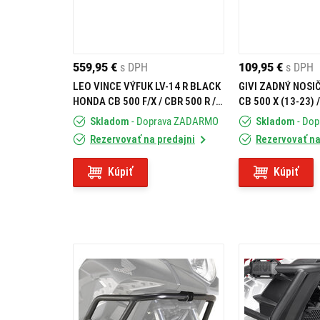
559,95 €
s DPH
109,95 €
s DPH
LEO VINCE VÝFUK LV-14 R BLACK
GIVI ZADNÝ NOSI
HONDA CB 500 F/X / CBR 500 R /
CB 500 X (13-23) /
CB 500 HORNET / NX 500
SR1171
Skladom
- Doprava ZADARMO
Skladom
- Do
HOMOLOGOVANÝ
Rezervovať na predajni
Rezervovať na
Kúpiť
Kúpiť