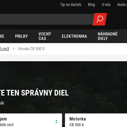
Tip na darček
Blog
O nás
Naše 
VOĽNÝ
NÁHRADNÉ
IE
PRILBY
ELEKTRONIKA
ČAS
DIELY
0 cm3
Honda CB 500 X
TE TEN SPRÁVNY DIEL
ník
jem
Motorka
 600 cm3
CB 500 X