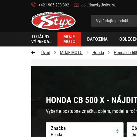
+421 905 203 392
objednavky@styx.sk
Styx
TOTÁLNY
MOJE
BATOŽINA
OBLEČEN
VÝPREDAJ
MOTO
Úvod
MOJE MOTO
Honda
Honda do 60
HONDA CB 500 X - NÁJDI
Vyberte postupne značku, objem, model a roč
Značka
Ob
Honda
Do