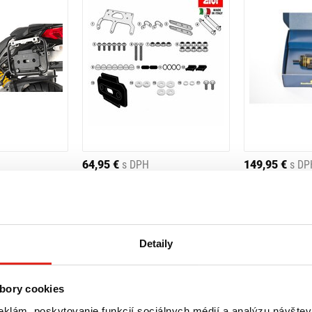
64,95 €
s DPH
149,95 €
s DP
ÍKA NA NÁRADIE
GIVI SADA NA MONTÁŽ BOXU NA
SCOTTOILER M
NÁRADIE S250 TL3112KIT
SYSTEM
prava ZADARMO
Skladom
- Doprava ZADARMO
Skladom
- 
 predajni
Rezervovať na predajni
Rezervovať 
Detaily
Kúpiť
Kúpiť
bory cookies
eklám, poskytovanie funkcií sociálnych médií a analýzu návšte