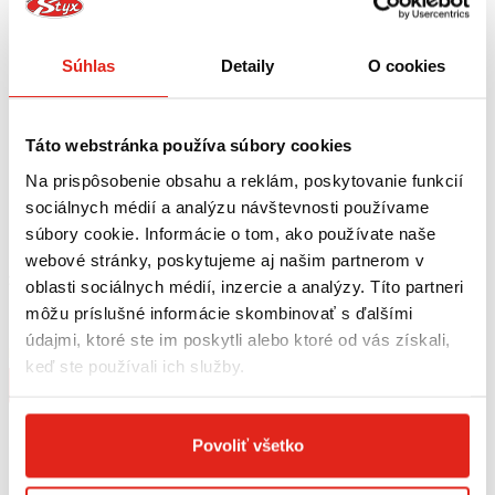
Súhlas
Detaily
O cookies
Táto webstránka používa súbory cookies
Na prispôsobenie obsahu a reklám, poskytovanie funkcií
sociálnych médií a analýzu návštevnosti používame
súbory cookie. Informácie o tom, ako používate naše
webové stránky, poskytujeme aj našim partnerom v
279,95 €
s DPH
264,95 €
s DPH
oblasti sociálnych médií, inzercie a analýzy. Títo partneri
SW MOTECH PADACÍ RÁM BMW R
SW MOTECH PADACÍ RÁM BMW R
môžu príslušné informácie skombinovať s ďalšími
NINE T (14-)/SCRA, ,PURE, RACER
NINET (14-)/ SCRAMBLER (16-)
údajmi, ktoré ste im poskytli alebo ktoré od vás získali,
(16-)
Na objednávku
Na objednávku
keď ste používali ich služby.
Kúpiť
Kúpiť
Povoliť všetko