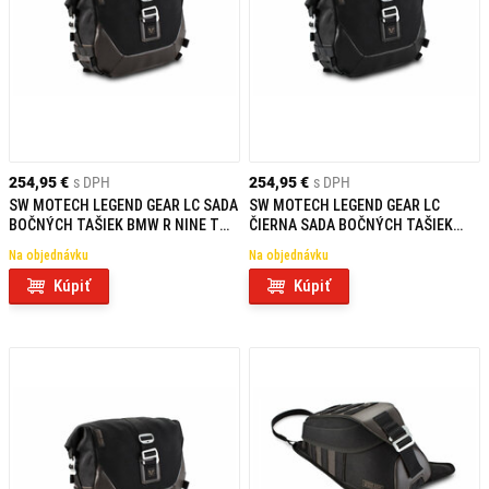
254,95 €
s DPH
254,95 €
s DPH
SW MOTECH LEGEND GEAR LC SADA
SW MOTECH LEGEND GEAR LC
BOČNÝCH TAŠIEK BMW R NINE T
ČIERNA SADA BOČNÝCH TAŠIEK
SCRAMBLER (16-)
BMW R NINE T SCRAMBLER (16-)
Na objednávku
Na objednávku
Kúpiť
Kúpiť