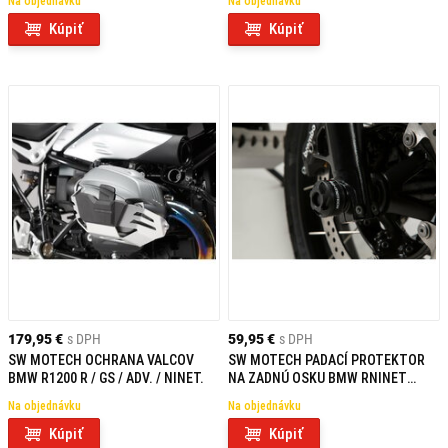
Na objednávku
Na objednávku
Kúpiť
Kúpiť
179,95 €
s DPH
59,95 €
s DPH
SW MOTECH OCHRANA VALCOV
SW MOTECH PADACÍ PROTEKTOR
BMW R1200 R / GS / ADV. / NINET.
NA ZADNÚ OSKU BMW RNINET
SCRAMBLER 16-
Na objednávku
Na objednávku
Kúpiť
Kúpiť