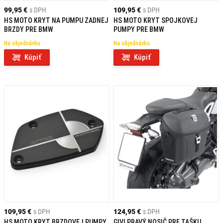
99,95 €
s DPH
109,95 €
s DPH
HS MOTO KRYT NA PUMPU ZADNEJ
HS MOTO KRYT SPOJKOVEJ
BRZDY PRE BMW
PUMPY PRE BMW
Na objednávku
Na objednávku
Kúpiť
Kúpiť
109,95 €
s DPH
124,95 €
s DPH
HS MOTO KRYT BRZDOVEJ PUMPY
GIVI PRAVÝ NOSIČ PRE TAŠKU