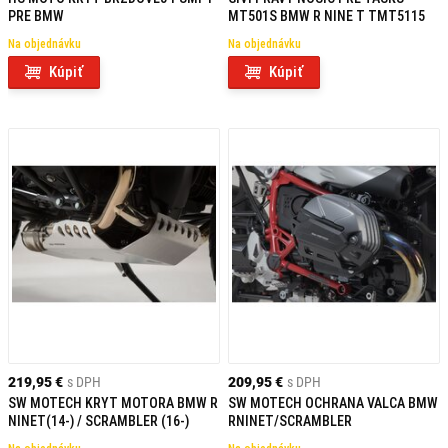
PRE BMW
MT501S BMW R NINE T TMT5115
Na objednávku
Na objednávku
Kúpiť
Kúpiť
219,95 €
s DPH
209,95 €
s DPH
SW MOTECH KRYT MOTORA BMW R
SW MOTECH OCHRANA VALCA BMW
NINET(14-) / SCRAMBLER (16-)
RNINET/SCRAMBLER