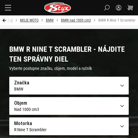
Styx
Úvod
MOJE MOTO
BMW
BMW nad 1000 cm3
BMW R Nine T Scrambler
BMW R NINE T SCRAMBLER - NÁJDITE
TEN SPRÁVNY DIEL
Vyberte postupne značku, objem, model a ročník
Značka
BMW
Objem
Nad 1000 cm3
Motorka
R Nine T Scrambler