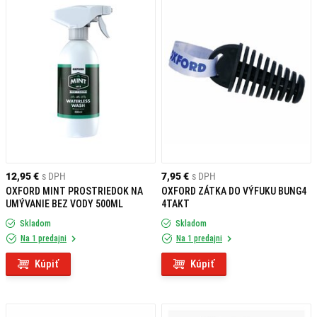
12,95 €
s DPH
7,95 €
s DPH
OXFORD MINT PROSTRIEDOK NA
OXFORD ZÁTKA DO VÝFUKU BUNG4
UMÝVANIE BEZ VODY 500ML
4TAKT
Skladom
Skladom
Na 1 predajni
Na 1 predajni
Kúpiť
Kúpiť