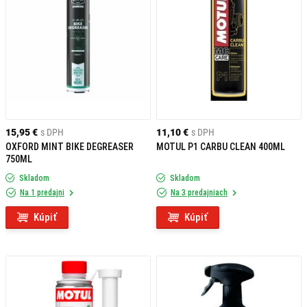
15,95 €
s DPH
11,10 €
s DPH
OXFORD MINT BIKE DEGREASER
MOTUL P1 CARBU CLEAN 400ML
750ML
Skladom
Skladom
Na 1 predajni
Na 3 predajniach
Kúpiť
Kúpiť