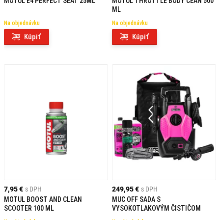
MOTUL E4 PERFECT SEAT 25ML
MOTUL THROTTLE BODY CEAN 500
ML
Na objednávku
Na objednávku
Kúpiť
Kúpiť
7,95 €
s DPH
249,95 €
s DPH
MOTUL BOOST AND CLEAN
MUC OFF SADA S
SCOOTER 100 ML
VYSOKOTLAKOVÝM ČISTIČOM