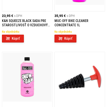
23,95 €
s DPH
35,95 €
s DPH
K&N SQUEEZE BLACK SADA PRE
MUC-OFF BIKE CLEANER
STAROSTLIVOSŤ O VZDUCHOVÝ
CONCENTRATE 1L
FILTER
Na objednávku
Na objednávku
Kúpiť
Kúpiť