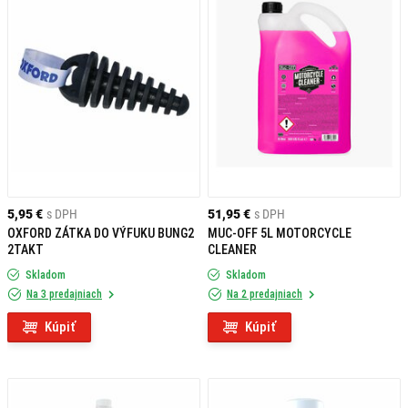
5,95 €
s DPH
51,95 €
s DPH
OXFORD ZÁTKA DO VÝFUKU BUNG2
MUC-OFF 5L MOTORCYCLE
2TAKT
CLEANER
Skladom
Skladom
Na 3 predajniach
Na 2 predajniach
Kúpiť
Kúpiť