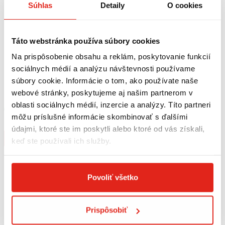
Súhlas
Detaily
O cookies
Táto webstránka používa súbory cookies
Na prispôsobenie obsahu a reklám, poskytovanie funkcií
sociálnych médií a analýzu návštevnosti používame
5,95 €
s DPH
11,95 €
s DPH
súbory cookie. Informácie o tom, ako používate naše
MOTUL E7 ODSTRAŇOVAČ HMYZU
MUC OFF DEGREASER 500ML
webové stránky, poskytujeme aj našim partnerom v
INSECT REMOVER 400ML
oblasti sociálnych médií, inzercie a analýzy. Títo partneri
Skladom
Skladom
môžu príslušné informácie skombinovať s ďalšími
Na 5 predajniach
Na 4 predajniach
údajmi, ktoré ste im poskytli alebo ktoré od vás získali,
Kúpiť
Kúpiť
keď ste používali ich služby.
Povoliť všetko
Prispôsobiť