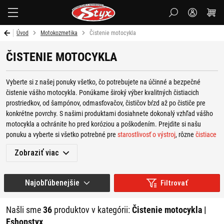
Styx
Úvod
Motokozmetika
Čistenie motocykla
ČISTENIE MOTOCYKLA
Vyberte si z našej ponuky všetko, čo potrebujete na účinné a bezpečné
čistenie vášho motocykla. Ponúkame široký výber kvalitných čistiacich
prostriedkov, od šampónov, odmasťovačov, čističov bŕzd až po čističe pre
konkrétne povrchy. S našimi produktami dosiahnete dokonalý vzhľad vášho
motocykla a ochránite ho pred koróziou a poškodením. Prejdite si našu
ponuku a vyberte si
všetko potrebné pre
starostlivosť o výstroj
, rôzne
čistiace
pomôcky
, produkty pre
ochranu a lesk motocykla
, pre
starostlivosť o reťaz
,
Zobraziť viac
alebo
starostlivosť o prilbu
.
Najobľúbenejšie
Filtrovať
Našli sme
36
produktov v kategórii:
Čistenie motocykla |
Eshopstyx