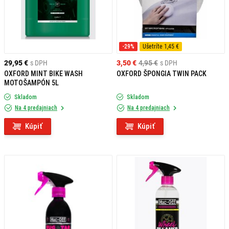
-29%
Ušetríte 1,45 €
29,95 €
s DPH
3,50 €
4,95 €
s DPH
OXFORD MINT BIKE WASH
OXFORD ŠPONGIA TWIN PACK
MOTOŠAMPÓN 5L
Skladom
Skladom
Na 4 predajniach
Na 4 predajniach
Kúpiť
Kúpiť