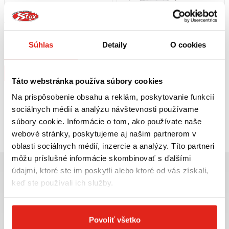
71,95 €
s DPH
54,95 €
s DPH
GIVI ZADNÝ NOSIČ PIAGGIO VESPA
GIVI MONTÁŽNA SADA NA PLEXI
Súhlas
Detaily
O cookies
PRIMAVERA/SPRINT (14-23) SR5608
5608A/5610A PIAGGIO A5608A
Na objednávku
Na objednávku
Kúpiť
Kúpiť
Táto webstránka používa súbory cookies
Na prispôsobenie obsahu a reklám, poskytovanie funkcií
sociálnych médií a analýzu návštevnosti používame
Pozreli ste
2
z
2
produktov
súbory cookie. Informácie o tom, ako používate naše
webové stránky, poskytujeme aj našim partnerom v
oblasti sociálnych médií, inzercie a analýzy. Títo partneri
môžu príslušné informácie skombinovať s ďalšími
údajmi, ktoré ste im poskytli alebo ktoré od vás získali,
keď ste používali ich služby.
Najväčší výber moto
Doprava ZADARMO pre
Povoliť všetko
príslušenstva ihneď k
objednávky nad 50€ v rámci