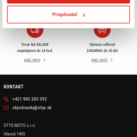
odberu
SR
VIAC INFO
VIAC INFO
Prispôsobiť
Tovar NA SKLADE
Výmena veľkosti
expedujeme do 24 hod.
ZADARMO do 30 dní
VIAC INFO
VIAC INFO
KONTAKT
+421 905 203 392
objednavky@styx.sk
STYX MOTO s.r.o.
Hlavná 1405