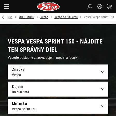
Styx
Úvod
MOJE MOTO
Vespa
Vespa do 600 cm3
Vespa Vespa Sprint 150
VESPA VESPA SPRINT 150 - NÁJDITE
TEN SPRÁVNY DIEL
Vyberte postupne značku, objem, model a ročník
Značka
Vespa
Objem
Do 600 cm3
Motorka
Vespa Sprint 150