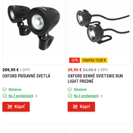
-27%
Ušetríte 15,00 €
209,95 €
s DPH
39,95 €
54,95 €
s DPH
OXFORD PRÍDAVNÉ SVETLÁ
OXFORD DENNÉ SVIETENIE RUN
LIGHT PREDNÉ
Skladom
Skladom
Na 3 predajniach
Na 3 predajniach
Kúpiť
Kúpiť