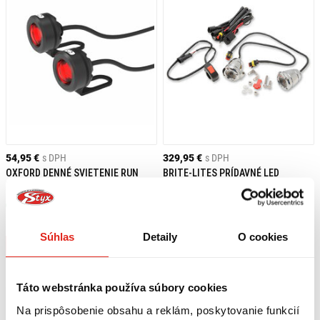
54,95 €
s DPH
329,95 €
s DPH
OXFORD DENNÉ SVIETENIE RUN
BRITE-LITES PRÍDAVNÉ LED
LIGHT ZADNÉ
SVETLÁ - BULLET CHRÓMOVÉ
Skladom
Skladom
Na 4 predajniach
Na 1 predajni
Súhlas
Detaily
O cookies
Kúpiť
Kúpiť
Táto webstránka používa súbory cookies
Na prispôsobenie obsahu a reklám, poskytovanie funkcií