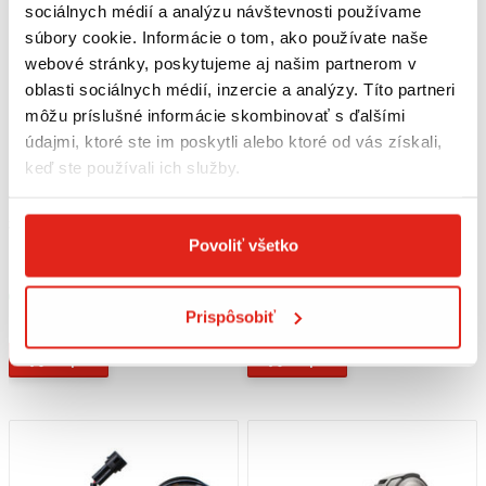
sociálnych médií a analýzu návštevnosti používame
súbory cookie. Informácie o tom, ako používate naše
webové stránky, poskytujeme aj našim partnerom v
oblasti sociálnych médií, inzercie a analýzy. Títo partneri
môžu príslušné informácie skombinovať s ďalšími
údajmi, ktoré ste im poskytli alebo ktoré od vás získali,
keď ste používali ich služby.
34,95 €
s DPH
199,95 €
s DPH
Povoliť všetko
SW MOTECH HAWK DRZIAK
INTERPHONE LED PRÍDAVNÉ
SVETLÁ, HOMOLOGIZOVANÉ,
ČIERNE
Skladom
Skladom
Prispôsobiť
Na 1 predajni
Na 3 predajniach
Kúpiť
Kúpiť