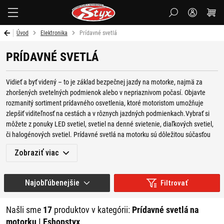
Styx
Úvod
Elektronika
Prídavné svetlá
PRÍDAVNÉ SVETLÁ
Vidieť a byť videný – to je základ bezpečnej jazdy na motorke, najmä za
zhoršených svetelných podmienok alebo v nepriaznivom počasí.
Objavte
rozmanitý sortiment prídavného osvetlenia, ktoré motoristom umožňuje
zlepšiť viditeľnosť na cestách a v rôznych jazdných podmienkach.Vybrať si
môžete z ponuky LED svetiel, svetiel na denné svietenie, diaľkových svetiel,
či halogénových svetiel. Prídavné svetlá na motorku sú dôležitou súčasťou
výbavy motorkára. Ich správne použitie môže prispieť k minimalizácii rizika
Zobraziť viac
nehôd a zlepšiť celkovú bezpečnosť jazdy. Vyberte si z ponuky aj ďalšiu
užitočnú elektroniku, ako sú
teplomery, voltmetre, hodinky
,
vypínače
,
štartovacie boostery
,
akčné kamery
, či
vyhrievané rukoväte
pre ešte vyššiu
Najobľúbenejšie
Filtrovať
bezpečnosť a lepší zážitok z jazdy.
AKÉ VÝHODY PRINÁŠAJÚ
Našli sme
17
produktov v kategórii:
Prídavné svetlá na
motorku | Eshopstyx