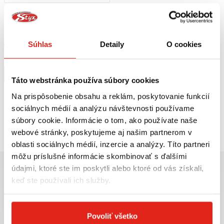
49,95 €
s DPH
HEALTECH MODUL BRZDOVÉHO
SVETLA BLP-U01
Súhlas
Detaily
O cookies
Skladom
Na 5 predajniach
Kúpiť
Táto webstránka používa súbory cookies
Na prispôsobenie obsahu a reklám, poskytovanie funkcií
sociálnych médií a analýzu návštevnosti používame
Pozreli ste
1
z
1
produktov
súbory cookie. Informácie o tom, ako používate naše
webové stránky, poskytujeme aj našim partnerom v
oblasti sociálnych médií, inzercie a analýzy. Títo partneri
môžu príslušné informácie skombinovať s ďalšími
údajmi, ktoré ste im poskytli alebo ktoré od vás získali,
keď ste používali ich služby.
Najväčší výber moto
Doprava ZADARMO pre
Povoliť všetko
príslušenstva ihneď k
objednávky nad 50€ v rámci