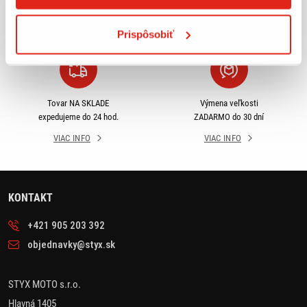
odberu
SR
VIAC INFO
VIAC INFO
Prispôsobiť
Tovar NA SKLADE
Výmena veľkosti
expedujeme do 24 hod.
ZADARMO do 30 dní
VIAC INFO
VIAC INFO
KONTAKT
+421 905 203 392
objednavky@styx.sk
STYX MOTO s.r.o.
Hlavná 1405