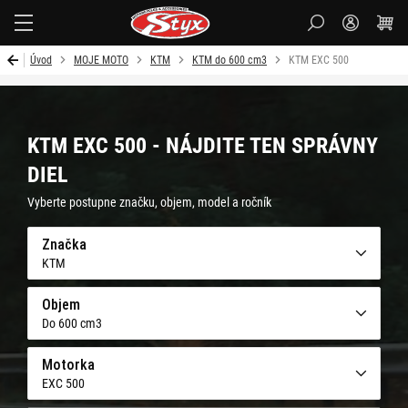
Styx
Úvod
MOJE MOTO
KTM
KTM do 600 cm3
KTM EXC 500
KTM EXC 500 - NÁJDITE TEN SPRÁVNY
DIEL
Vyberte postupne značku, objem, model a ročník
Značka
KTM
Objem
Do 600 cm3
Motorka
EXC 500