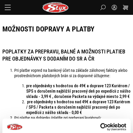
Styx
MOŽNOSTI DOPRAVY A PLATBY
POPLATKY ZA PREPRAVU, BALNÉ A MOŽNOSTI PLATIEB
PRE OBJEDNÁVKY S DODANÍM DO SR A ČR
Pri platbe vopred na bankový účet na základe zálohovej faktúry alebo
prostredníctvom platobných brán si za dopravné účtujeme:
pre objednávky s hodnotou do 49€ a doprave 123 Kuriérom /
SPS s doručením najbližší pracovný deň po expedícii z nášho
skladu - 3,99 € , doručenie Packeta na výdajné miesto 2,99 €
pre objednávky s hodnotou nad 49€ a doprave 123 Kuriérom
/ SPS / Packeta s doručením najbližší pracovný deň po
expedícii z nášho skladu - 0,00 €
Pri platb
e na dobierku (platíte pri preberaní kuriérovi):
pre objednávky s hodnotou do 49€ a doprave 123 Kuriérom /