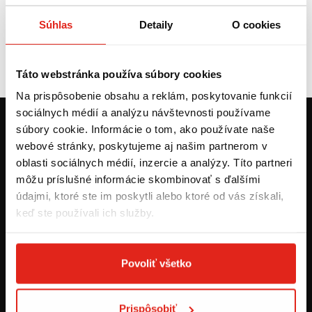
SPS s doručením najbližší pracovný deň po expedícii z nášho
skladu - 3,99 € + 1€ dobierka, doručenie Packeta na výdajné
Súhlas
Detaily
O cookies
miesto 2,99 € + 1€ dobierka
pre objednávky s hodnotou nad 49€ a doprave 123 Kuriérom
/ SPS / Packeta s doručením najbližší pracovný deň po
expedícii z nášho skladu - 1,00 € dobierka
Táto webstránka používa súbory cookies
Na prispôsobenie obsahu a reklám, poskytovanie funkcií
sociálnych médií a analýzu návštevnosti používame
KONTAKT
súbory cookie. Informácie o tom, ako používate naše
webové stránky, poskytujeme aj našim partnerom v
+421 905 203 392
oblasti sociálnych médií, inzercie a analýzy. Títo partneri
objednavky@styx.sk
môžu príslušné informácie skombinovať s ďalšími
údajmi, ktoré ste im poskytli alebo ktoré od vás získali,
keď ste používali ich služby.
STYX MOTO s.r.o.
Hlavná 1405
952 01 Vráble
Povoliť všetko
POMOC A INFORMÁCIE
Prispôsobiť