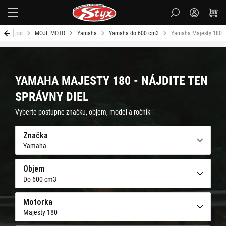
Styx
Úvod
MOJE MOTO
Yamaha
Yamaha do 600 cm3
Yamaha Majesty 180
YAMAHA MAJESTY 180 - NÁJDITE TEN
SPRÁVNY DIEL
Vyberte postupne značku, objem, model a ročník
Značka
Yamaha
Objem
Do 600 cm3
Motorka
Majesty 180