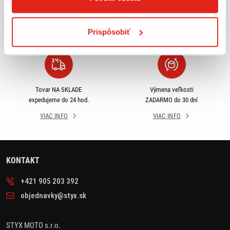
príslušenstva ihneď k
objednávky nad 50€ v rámci
odberu
SR
Prispôsobiť
VIAC INFO
VIAC INFO
Tovar NA SKLADE
Výmena veľkosti
expedujeme do 24 hod.
ZADARMO do 30 dní
VIAC INFO
VIAC INFO
KONTAKT
+421 905 203 392
objednavky@styx.sk
STYX MOTO s.r.o.