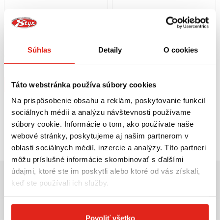
49,95 €
s DPH
54,95 €
s DPH
HEALTECH MODUL BRZDOVÉHO
GIVI DRŽIAK KUFRA MBK SKYLINER
SVETLA BLP-U01
125-150 CAT. / YAMAHA MAJESTY
Súhlas
Detaily
O cookies
125-150-180 SR46M
Skladom
Na 5 predajniach
Na objednávku
Kúpiť
Kúpiť
Táto webstránka používa súbory cookies
Na prispôsobenie obsahu a reklám, poskytovanie funkcií
sociálnych médií a analýzu návštevnosti používame
súbory cookie. Informácie o tom, ako používate naše
Pozreli ste
2
z
2
produktov
webové stránky, poskytujeme aj našim partnerom v
oblasti sociálnych médií, inzercie a analýzy. Títo partneri
môžu príslušné informácie skombinovať s ďalšími
údajmi, ktoré ste im poskytli alebo ktoré od vás získali,
keď ste používali ich služby.
Najväčší výber moto
Doprava ZADARMO pre
Povoliť všetko