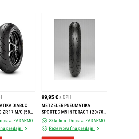
H
99,95 €
s DPH
ATIKA DIABLO
METZELER PNEUMATIKA
0 ZR 17 M/C (58W)
SPORTEC M5 INTERACT 120/70
ZR 17 M/C (58W) TL FRONT
Doprava ZADARMO
Skladom
- Doprava ZADARMO
na predajni
Rezervovať na predajni