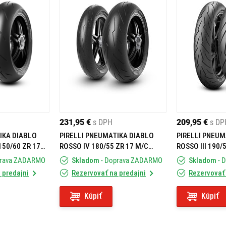
faktorov. Čo je dôležité zvážiť pri výbere?
 sú ideálne pneumatiky, ktoré ponúkajú maximálny grip a vysoký
ajte pneumatiky s vysokou priľnavosťou. Ak jazdíte na dlhšie
ky s vyššou odolnosťou.
cestách sú dôležité pneumatiky s dobrým odvodom vody a stabilitou
231,95 €
s DPH
209,95 €
s DP
IKA DIABLO
PIRELLI PNEUMATIKA DIABLO
PIRELLI PNEUM
150/60 ZR 17
ROSSO IV 180/55 ZR 17 M/C
ROSSO III 190/
(73W) TL REAR
(75W) TL REAR
UPERŠPORTOVÝCH PNEUMATÍK?
prava ZADARMO
Skladom
- Doprava ZADARMO
Skladom
- 
 predajni
Rezervovať na predajni
Rezervovať 
pneumatík, ktoré sú prispôsobené rôznym potrebám motorkárov. Čo
Kúpiť
Kúpiť
ytujú najlepšiu priľnavosť a stabilitu aj pri vysokých rýchlostiach.