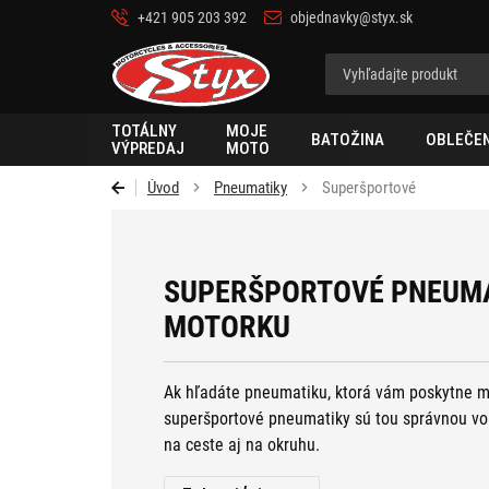
+421 905 203 392
objednavky@styx.sk
Styx
TOTÁLNY
MOJE
BATOŽINA
OBLEČEN
VÝPREDAJ
MOTO
Úvod
Pneumatiky
Superšportové
SUPERŠPORTOVÉ PNEUMA
MOTORKU
Ak hľadáte pneumatiku, ktorá vám poskytne ma
superšportové pneumatiky sú tou správnou voľ
na ceste aj na okruhu.