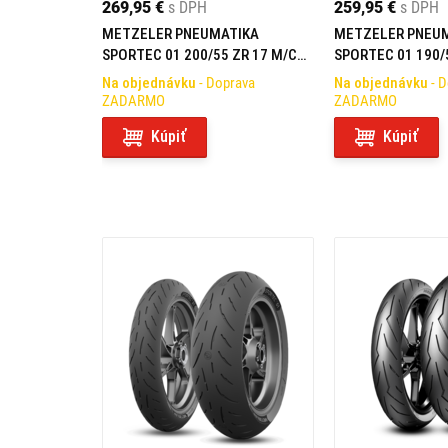
269,95 €
s DPH
259,95 €
s DPH
METZELER PNEUMATIKA
METZELER PNEU
SPORTEC 01 200/55 ZR 17 M/C
SPORTEC 01 190/
(78W) TL REAR
(75W) TL REAR
Na objednávku
- Doprava
Na objednávku
- 
ZADARMO
ZADARMO
Kúpiť
Kúpiť