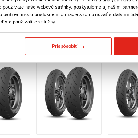
TL FRONT
ZR 17 M/C (73W
prava ZADARMO
Skladom
- Doprava ZADARMO
Skladom
- 
o používate naše webové stránky, poskytujeme aj našim partner
 ktoré zabezpečia bezpečnú a plynulú jazdu v každom počasí a
 predajni
Rezervovať na predajni
Rezervovať 
to partneri môžu príslušné informácie skombinovať s ďalšími údaj
ď ste používali ich služby.
Kúpiť
Kúpiť
Prispôsobiť