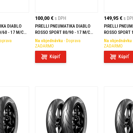
100,00 €
s DPH
149,95 €
s DP
IKA DIABLO
PIRELLI PNEUMATIKA DIABLO
PIRELLI PNEUM
/60 - 17 M/C
ROSSO SPORT 80/90 - 17 M/C
ROSSO SPORT 1
44S TL F/R
62S TL REAR
Doprava
Na objednávku
- Doprava
Na objednávku
ZADARMO
ZADARMO
Kúpiť
Kúpiť