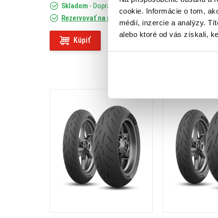
(69W) TL REAR
(75W) TL REAR
Skladom
- Doprava ZADARMO
Skladom
- Do
cookie. Informácie o tom, ak
podmienkach. Vyberte si kvalitné pneumatiky,
Rezervovať na predajni
Rezervovať na
médií, inzercie a analýzy. Tí
podmienkach.
alebo ktoré od vás získali, ke
Kúpiť
Kúpiť