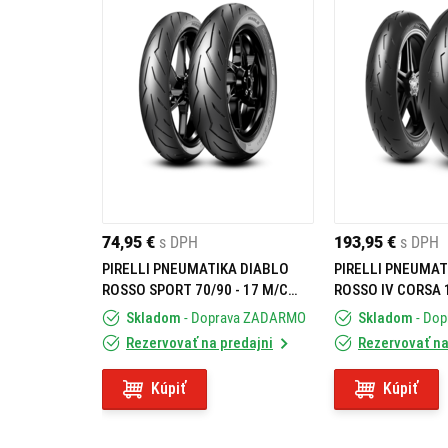
Výber správnych pneumatík závisí od viacerých 
Typ motocykla
: Pre športové motocykle
výkon.
Jazdný štýl
: Ak jazdíte agresívne, hľad
vzdialenosti, zamerajte sa na pneumati
Poveternostné podmienky
: Na mokrých 
74,95 €
s DPH
193,95 €
s DPH
na klzkom povrchu.
PIRELLI PNEUMATIKA DIABLO
PIRELLI PNEUMAT
ROSSO SPORT 70/90 - 17 M/C
ROSSO IV CORSA 
38S TL F/R
M/C 66W TL REAR
AKÉ SÚ RÔZNE TYPY S
Skladom
- Doprava ZADARMO
Skladom
- Do
Rezervovať na predajni
Rezervovať na
Na trhu existujú rôzne typy superšportových 
všetko si môžete vybrať?
Kúpiť
Kúpiť
Pneumatiky pre maximálny výkon
: Posk