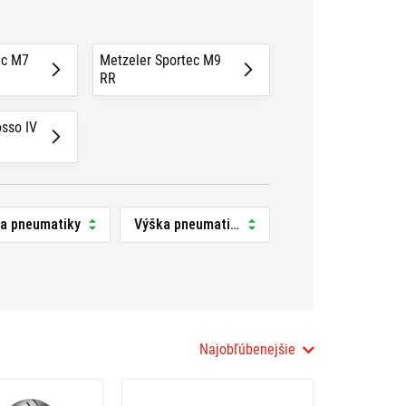
ec M7
Metzeler Sportec M9
RR
osso IV
ka pneumatiky
Výška pneumatiky
Najobľúbenejšie