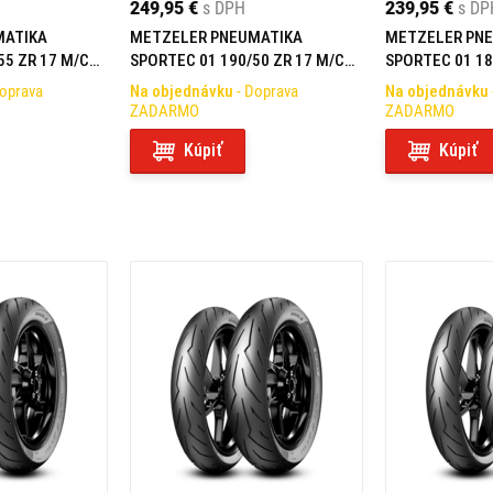
249,95 €
s DPH
239,95 €
s DP
MATIKA
METZELER PNEUMATIKA
METZELER PN
55 ZR 17 M/C
SPORTEC 01 190/50 ZR 17 M/C
SPORTEC 01 18
(73W) TL REAR
(73W) TL REAR
Doprava
Na objednávku
- Doprava
Na objednávku
ZADARMO
ZADARMO
Kúpiť
Kúpiť