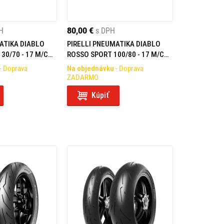
H
80,00 €
s DPH
ATIKA DIABLO
PIRELLI PNEUMATIKA DIABLO
30/70 - 17 M/C
ROSSO SPORT 100/80 - 17 M/C
52S TL F/R
- Doprava
Na objednávku
- Doprava
ZADARMO
Kúpiť