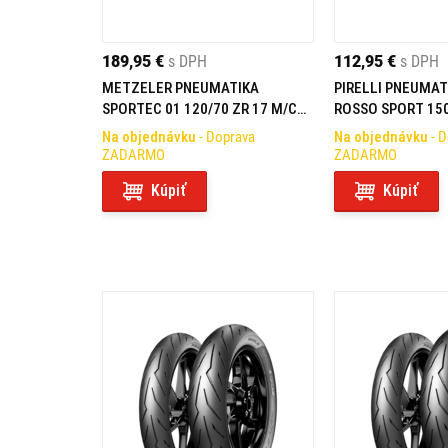
189,95 €
s DPH
112,95 €
s DPH
METZELER PNEUMATIKA
PIRELLI PNEUMAT
SPORTEC 01 120/70 ZR 17 M/C
ROSSO SPORT 150
(58W) TL FRONT
66S TL REAR
Na objednávku
- Doprava
Na objednávku
- 
ZADARMO
ZADARMO
Kúpiť
Kúpiť