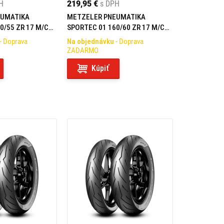
H
219,95 €
s DPH
EUMATIKA
METZELER PNEUMATIKA
0/55 ZR 17 M/C
SPORTEC 01 160/60 ZR 17 M/C
(69W) TL REAR
- Doprava
Na objednávku
- Doprava
ZADARMO
Kúpiť