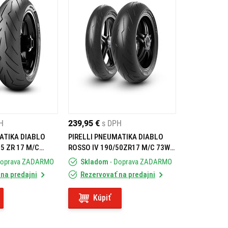
H
239,95 €
s DPH
ATIKA DIABLO
PIRELLI PNEUMATIKA DIABLO
55 ZR 17 M/C
ROSSO IV 190/50ZR17 M/C 73W
TL REAR
Doprava ZADARMO
Skladom
- Doprava ZADARMO
na predajni
Rezervovať na predajni
Kúpiť