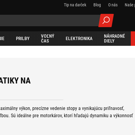
Tip na darček
Blog
O nás
Naše 
VOĽNÝ
NÁHRADNÉ
IE
PRILBY
ELEKTRONIKA
ČAS
DIELY
TIKY NA
ximálny výkon, precízne vedenie stopy a vynikajúcu priľnavosť,
bou. Sú ideálne pre motorkárov, ktorí hľadajú dynamiku a výkonnosť