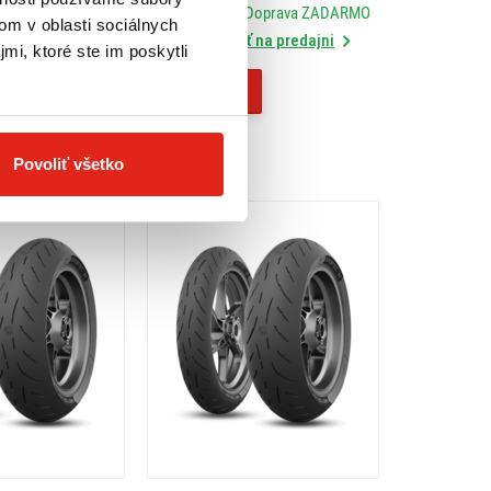
) TL REAR
(55W) TL FRONT
Doprava ZADARMO
Skladom
- Doprava ZADARMO
om v oblasti sociálnych
na predajni
Rezervovať na predajni
mi, ktoré ste im poskytli
Kúpiť
Povoliť všetko