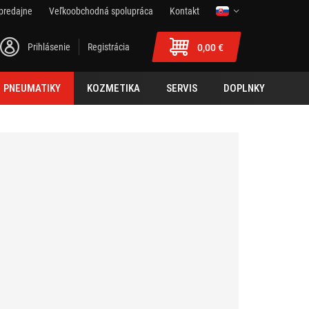
predajne
Veľkoobchodná spolupráca
Kontakt
Prihlásenie
Registrácia
0,00 €
PNEUMATIKY
KOZMETIKA
SERVIS
DOPLNKY