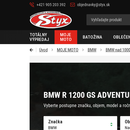
+421 905 203 392
objednavky@styx.sk
Styx
TOTÁLNY
MOJE
BATOŽINA
OBLEČEN
VÝPREDAJ
MOTO
Úvod
MOJE MOTO
BMW
BMW nad 100
BMW R 1200 GS ADVENTUR
Vyberte postupne značku, objem, model a roč
Značka
Ob
BMW
Na