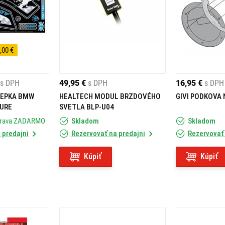
,00 €
s DPH
49,95 €
s DPH
16,95 €
s DPH
LEPKA BMW
HEALTECH MODUL BRZDOVÉHO
GIVI PODKOVA 
URE
SVETLA BLP-U04
prava ZADARMO
Skladom
Skladom
 predajni
Rezervovať na predajni
Rezervovať 
Kúpiť
Kúpiť