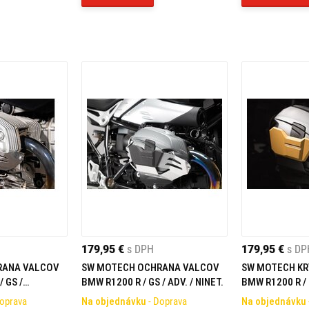
179,95 €
s DPH
179,95 €
s DP
RANA VALCOV
SW MOTECH OCHRANA VALCOV
SW MOTECH KR
 GS /
BMW R1200 R / GS / ADV. / NINET.
BMW R1200 R / G
ZLATÉ
Doprava
Na objednávku
- Doprava
Na objednávku