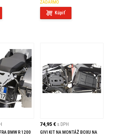
ZADARMO
Kúpiť
H
74,95 €
s DPH
UFRA BMW R 1200
GIVI KIT NA MONTÁŽ BOXU NA