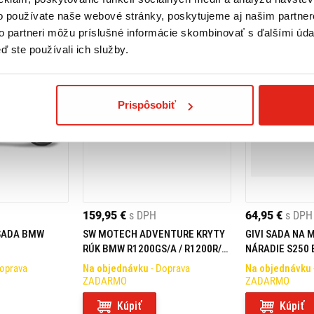
o používate naše webové stránky, poskytujeme aj našim partner
to partneri môžu príslušné informácie skombinovať s ďalšími údaj
ď ste používali ich služby.
Prispôsobiť
159,95 €
s DPH
64,95 €
s DPH
SADA BMW
SW MOTECH ADVENTURE KRYTY
GIVI SADA NA
RÚK BMW R1200GS/A / R1200R/S
NÁRADIE S250 
/ 1000XR / F900R/XR
(13-18)/ADVENT
Doprava
Na objednávku
- Doprava
Na objednávku
1250 GS/ADVEN
ZADARMO
ZADARMO
TL5108PLOSKI
Kúpiť
Kúpiť