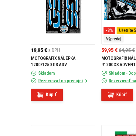
-8%
Ušetríte 5
Výpredaj
19,95 €
s DPH
59,95 €
64,95 €
MOTOGRAFIX NÁLEPKA
MOTOGRAFIX NÁ
1200/1250 GS ADV
R1200GS ADVENT
Skladom
Skladom
- Do
Rezervovať na predajni
Rezervovať na
Kúpiť
Kúpiť