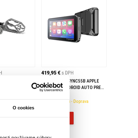
H
419,95 €
s DPH
UPAČKY TITANIUM
INTERPHONE SYNC55B APPLE
CARPLAY / ANDROID AUTO PRE
0/1250/1300 GS /
BMW MODELY
- Doprava
Na objednávku
- Doprava
ZADARMO
O cookies
Kúpiť
vnosti používame súbory