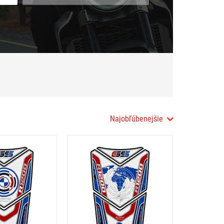
Najobľúbenejšie