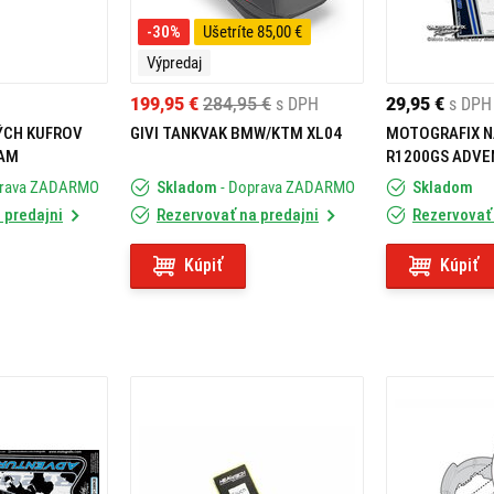
-30%
Ušetríte 85,00 €
Výpredaj
199,95 €
284,95 €
s DPH
29,95 €
s DPH
ÝCH KUFROV
GIVI TANKVAK BMW/KTM XL04
MOTOGRAFIX 
AM
R1200GS ADVE
prava ZADARMO
Skladom
- Doprava ZADARMO
Skladom
 predajni
Rezervovať na predajni
Rezervovať 
Kúpiť
Kúpiť