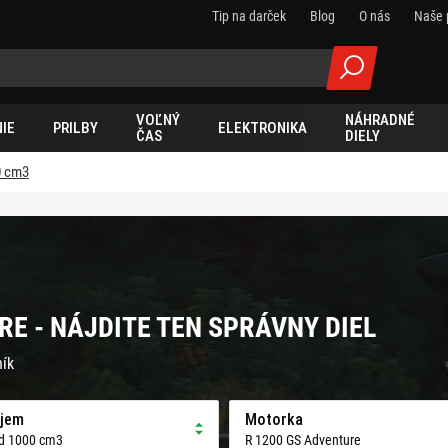
Tip na darček
Blog
O nás
Naše 
VOĽNÝ
NÁHRADNÉ
IE
PRILBY
ELEKTRONIKA
ČAS
DIELY
0 cm3
E - NÁJDITE TEN SPRÁVNY DIEL
ník
jem
Motorka
d 1000 cm3
R 1200 GS Adventure