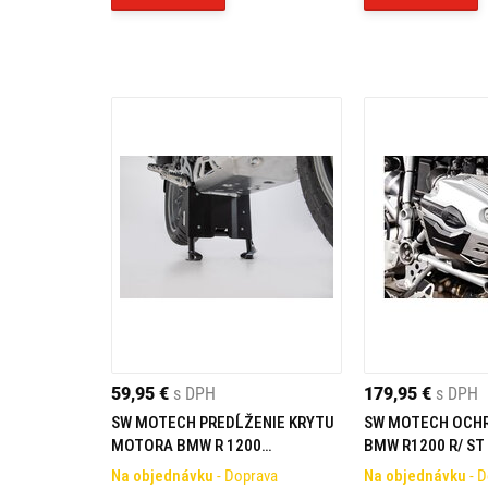
59,95 €
s DPH
179,95 €
s DPH
SW MOTECH PREDĹŽENIE KRYTU
SW MOTECH OCH
MOTORA BMW R 1200
BMW R1200 R/ ST /
GS/R1250GS ADVENTURE (18-19)
ADVENTURE
Na objednávku
- Doprava
Na objednávku
- 