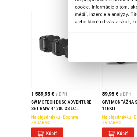
cookie. Informácie o tom, ak
médií, inzercie a analýzy. Tí
alebo ktoré od vás získali, ke
1 589,95 €
s DPH
89,95 €
s DPH
SW MOTECH DUSC ADVENTURE
GIVI MONTÁŽNA 
SET BMW R 1200 GS LC
11RKIT
ADV/1250 GS ADV
Na objednávku
- Doprava
Na objednávku
- 
ZADARMO
ZADARMO
Kúpiť
Kúpiť