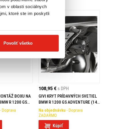
om v oblasti sociálnych
mi, ktoré ste im poskytli
Povoliť všetko
108,95 €
s DPH
 MONTÁŽ BOXU NA
GIVI KRYT PRÍDAVNÝCH SVETIEL
BMW R 1200 GS
BMW R 1200 GS ADVENTURE (14-
URE (14-18) /
18) LP5112
- Doprava
Na objednávku
- Doprava
TURE (19-23)
ZADARMO
T
Kúpiť