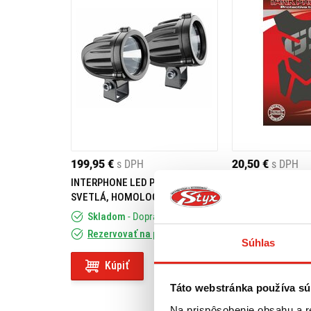
199,95 €
s DPH
20,50 €
s DPH
INTERPHONE LED PRÍDAVNÉ
QUATTROERRE NÁ
SVETLÁ, HOMOLOGIZOVANÉ,
NÁDRŽ S NÁPISO
ČIERNE
Skladom
- Doprava ZADARMO
Skladom
Rezervovať na predajni
Rezervovať na
Súhlas
Kúpiť
Kúpiť
Táto webstránka používa sú
Na prispôsobenie obsahu a r