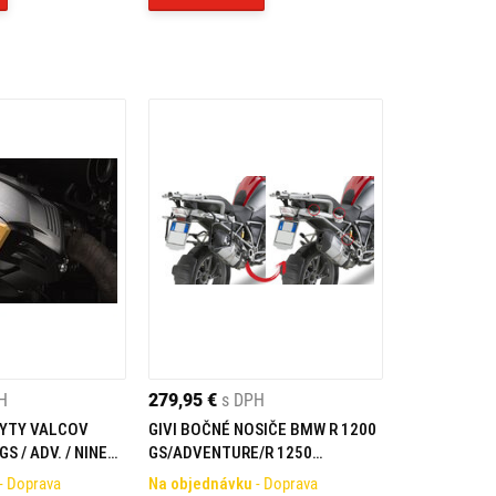
H
279,95 €
s DPH
YTY VALCOV
GIVI BOČNÉ NOSIČE BMW R 1200
S / ADV. / NINET -
GS/ADVENTURE/R 1250
GS/ADVENTURE PLR5108
- Doprava
Na objednávku
- Doprava