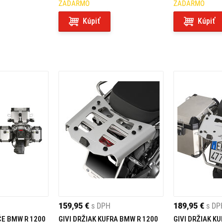
ZADARMO
ZADARMO
Kúpiť
Kúpiť
159,95 €
s DPH
189,95 €
s DP
ČE BMW R 1200
GIVI DRŽIAK KUFRA BMW R 1200
GIVI DRŽIAK K