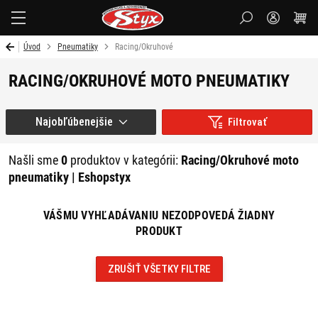
Styx
Úvod
Pneumatiky
Racing/Okruhové
RACING/OKRUHOVÉ MOTO PNEUMATIKY
Najobľúbenejšie
Filtrovať
Našli sme
0
produktov v kategórii:
Racing/Okruhové moto
pneumatiky | Eshopstyx
VÁŠMU VYHĽADÁVANIU NEZODPOVEDÁ ŽIADNY
PRODUKT
ZRUŠIŤ VŠETKY FILTRE