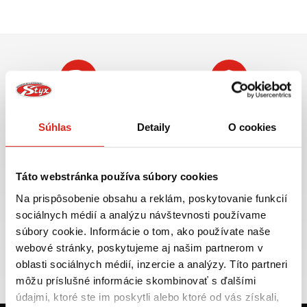
Najväčší výber moto
Doprava ZADARMO pre
príslušenstva ihneď k
objednávky nad 50€ v rámci
Súhlas
Detaily
O cookies
odberu
SR
VIAC INFO
VIAC INFO
Táto webstránka používa súbory cookies
Na prispôsobenie obsahu a reklám, poskytovanie funkcií
sociálnych médií a analýzu návštevnosti používame
súbory cookie. Informácie o tom, ako používate naše
Tovar NA SKLADE
Výmena veľkosti
webové stránky, poskytujeme aj našim partnerom v
expedujeme do 24 hod.
ZADARMO do 30 dní
oblasti sociálnych médií, inzercie a analýzy. Títo partneri
VIAC INFO
VIAC INFO
môžu príslušné informácie skombinovať s ďalšími
údajmi, ktoré ste im poskytli alebo ktoré od vás získali,