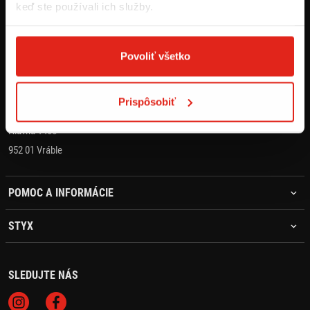
keď ste používali ich služby.
KONTAKT
+421 905 203 392
Povoliť všetko
objednavky@styx.sk
Prispôsobiť
STYX MOTO s.r.o.
Hlavná 1405
952 01 Vráble
POMOC A INFORMÁCIE
STYX
SLEDUJTE NÁS