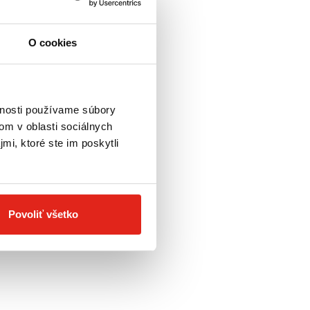
O cookies
H
GEND GEAR
48L VODEODOLNA
vnosti používame súbory
om v oblasti sociálnych
- Doprava
mi, ktoré ste im poskytli
Povoliť všetko