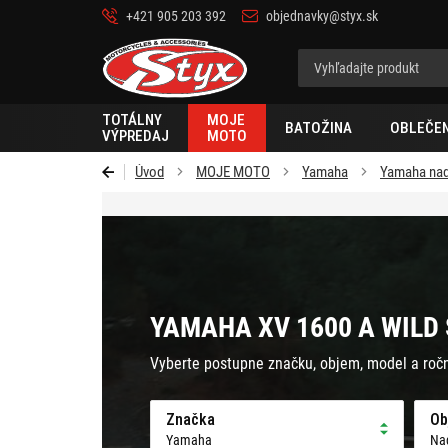
+421 905 203 392
objednavky@styx.sk
Styx
TOTÁLNY
MOJE
BATOŽINA
OBLEČEN
VÝPREDAJ
MOTO
Úvod
MOJE MOTO
Yamaha
Yamaha nad
YAMAHA XV 1600 A WILD 
Vyberte postupne značku, objem, model a roč
Značka
Ob
Yamaha
Na