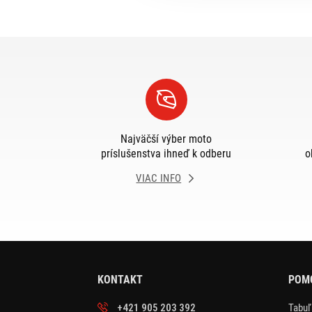
Najväčší výber moto
príslušenstva ihneď k odberu
o
VIAC INFO
KONTAKT
POMO
+421 905 203 392
Tabuľ