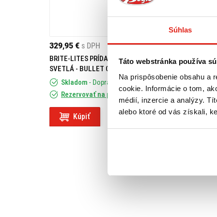
Súhlas
329,95 €
s DPH
49,95 €
s DPH
BRITE-LITES PRÍDAVNÉ LED
HEALTECH MODU
Táto webstránka používa sú
SVETLÁ - BULLET CHRÓMOVÉ
SVETLA BLP-U01
Na prispôsobenie obsahu a r
Skladom
- Doprava ZADARMO
Skladom
cookie. Informácie o tom, ak
Rezervovať na predajni
Rezervovať na
médií, inzercie a analýzy. Tí
alebo ktoré od vás získali, ke
Kúpiť
Kúpiť