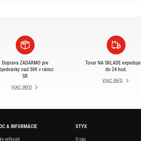
Doprava ZADARMO pre
Tovar NA SKLADE expeduj
bjednávky nad 50€ v rámci
do 24 hod.
SR
VIAC INFO
VIAC INFO
C A INFORMÁCIE
STYX
ky veľkostí
O nás