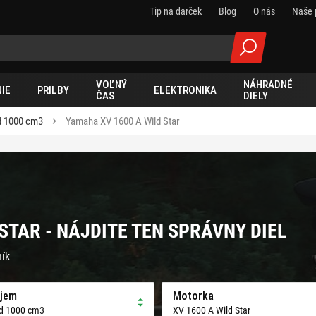
Tip na darček
Blog
O nás
Naše 
VOĽNÝ
NÁHRADNÉ
IE
PRILBY
ELEKTRONIKA
ČAS
DIELY
 1000 cm3
Yamaha XV 1600 A Wild Star
STAR - NÁJDITE TEN SPRÁVNY DIEL
ník
jem
Motorka
d 1000 cm3
XV 1600 A Wild Star