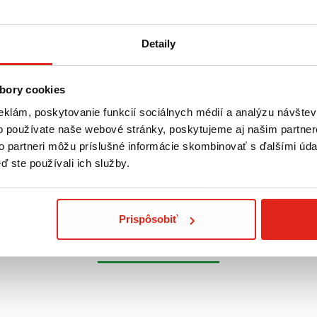
Detaily
304,95 €
s DPH
299,95 €
s DP
L BRZDOVÉHO
SW MOTECH LEGEND GEAR LR2
SW MOTECH LE
bory cookies
ZADNÁ TAŠKA 48L
ZADNA TASKA 
eklám, poskytovanie funkcií sociálnych médií a analýzu návšte
o používate naše webové stránky, poskytujeme aj našim partner
Na objednávku
- Doprava
Na objednávku
 predajni
ZADARMO
ZADARMO
to partneri môžu príslušné informácie skombinovať s ďalšími údaj
ď ste používali ich služby.
Kúpiť
Kúpiť
Prispôsobiť
Pozreli ste
4
z
4
produktov