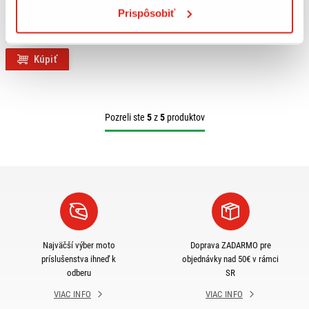
QUATTROERRE NÁLEPKY HONDA 2
Prispôsobiť
KUSY
Na objednávku
Kúpiť
Pozreli ste
5
z
5
produktov
Najväčší výber moto
Doprava ZADARMO pre
príslušenstva ihneď k
objednávky nad 50€ v rámci
odberu
SR
VIAC INFO
VIAC INFO