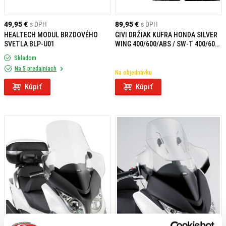
49,95 €
s DPH
89,95 €
s DPH
HEALTECH MODUL BRZDOVÉHO
GIVI DRŽIAK KUFRA HONDA SILVER
SVETLA BLP-U01
WING 400/600/ABS / SW-T 400/600
SR19
Skladom
Na 5 predajniach
Na objednávku
Kúpiť
Kúpiť