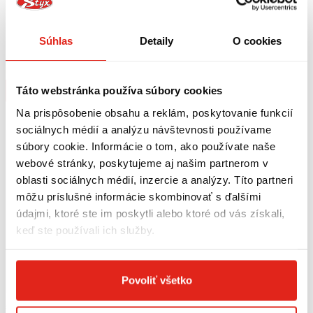
154,95 €
s DPH
229,95 €
s DPH
GIVI PLEXI HONDA SW-T 400/600
GIVI PLEXI SCOOTER HONDA SW-T
Súhlas
Detaily
O cookies
(09-17) D318ST
400/600 (09-17) AF318B
Na objednávku
Na objednávku
Kúpiť
Kúpiť
Táto webstránka používa súbory cookies
Na prispôsobenie obsahu a reklám, poskytovanie funkcií
sociálnych médií a analýzu návštevnosti používame
súbory cookie. Informácie o tom, ako používate naše
webové stránky, poskytujeme aj našim partnerom v
oblasti sociálnych médií, inzercie a analýzy. Títo partneri
môžu príslušné informácie skombinovať s ďalšími
údajmi, ktoré ste im poskytli alebo ktoré od vás získali,
keď ste používali ich služby.
Povoliť všetko
5,50 €
s DPH