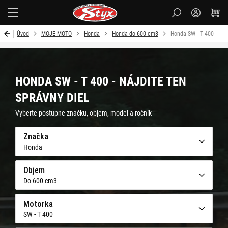
Styx
Úvod
MOJE MOTO
Honda
Honda do 600 cm3
Honda SW - T 400
HONDA SW - T 400 - NÁJDITE TEN
SPRÁVNY DIEL
Vyberte postupne značku, objem, model a ročník
Značka
Honda
Objem
Do 600 cm3
Motorka
SW - T 400