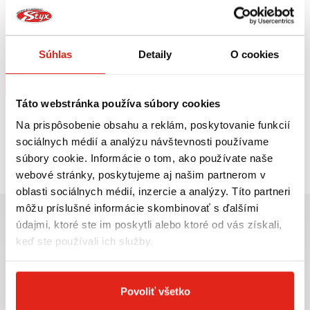
119,95 €
s DPH
SW MOTECH TANKVAK LT2
Súhlas
Detaily
O cookies
Na objednávku
Kúpiť
Táto webstránka používa súbory cookies
Na prispôsobenie obsahu a reklám, poskytovanie funkcií
sociálnych médií a analýzu návštevnosti používame
Pozreli ste
1
z
1
produktov
súbory cookie. Informácie o tom, ako používate naše
webové stránky, poskytujeme aj našim partnerom v
oblasti sociálnych médií, inzercie a analýzy. Títo partneri
môžu príslušné informácie skombinovať s ďalšími
údajmi, ktoré ste im poskytli alebo ktoré od vás získali,
keď ste používali ich služby.
Najväčší výber moto
Doprava ZADARMO pre
príslušenstva ihneď k
objednávky nad 50€ v rámci
Povoliť všetko
odberu
SR