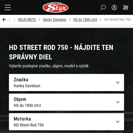
Styx
Úvod
MOJE MOTO
Harley Davidson
HD do 1000 cm3
HD Street Rod 750
HD STREET ROD 750 - NÁJDITE TEN
SPRÁVNY DIEL
Vyberte postupne značku, objem, model a ročník
Značka
Harley Davidson
Objem
HD do 1000 cm3
Motorka
HD Street Rod 750