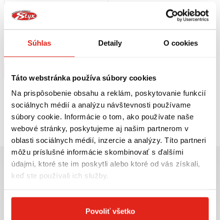
39,95 €
s DPH
HS MOTO KRYTKA BRZDOVÉHO
Súhlas
Detaily
O cookies
ČERPADLA
Na objednávku
Kúpiť
Táto webstránka používa súbory cookies
Na prispôsobenie obsahu a reklám, poskytovanie funkcií
sociálnych médií a analýzu návštevnosti používame
Pozreli ste
1
z
1
produktov
súbory cookie. Informácie o tom, ako používate naše
webové stránky, poskytujeme aj našim partnerom v
oblasti sociálnych médií, inzercie a analýzy. Títo partneri
môžu príslušné informácie skombinovať s ďalšími
údajmi, ktoré ste im poskytli alebo ktoré od vás získali,
keď ste používali ich služby.
Najväčší výber moto
Doprava ZADARMO pre
Povoliť všetko
príslušenstva ihneď k
objednávky nad 50€ v rámci