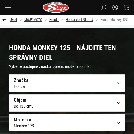
Styx
Úvod
MOJE MOTO
Honda
Honda do 125 cm3
Honda Monkey 125
HONDA MONKEY 125 - NÁJDITE TEN
SPRÁVNY DIEL
Vyberte postupne značku, objem, model a ročník
Značka
Honda
Objem
Do 125 cm3
Motorka
Monkey 125