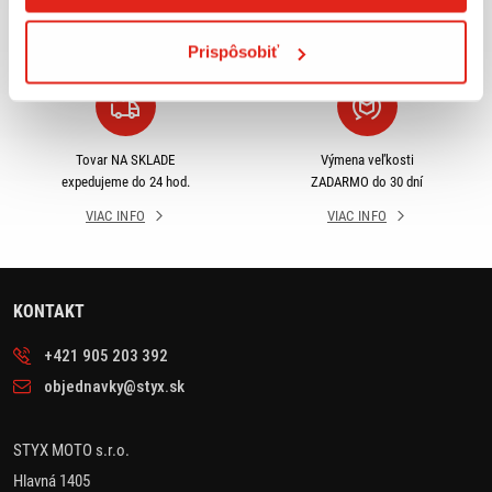
odberu
SR
VIAC INFO
VIAC INFO
Prispôsobiť
Tovar NA SKLADE
Výmena veľkosti
expedujeme do 24 hod.
ZADARMO do 30 dní
VIAC INFO
VIAC INFO
KONTAKT
+421 905 203 392
objednavky@styx.sk
STYX MOTO s.r.o.
Hlavná 1405