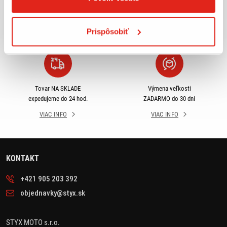
príslušenstva ihneď k
objednávky nad 50€ v rámci
odberu
SR
Prispôsobiť
VIAC INFO
VIAC INFO
Tovar NA SKLADE
Výmena veľkosti
expedujeme do 24 hod.
ZADARMO do 30 dní
VIAC INFO
VIAC INFO
KONTAKT
+421 905 203 392
objednavky@styx.sk
STYX MOTO s.r.o.