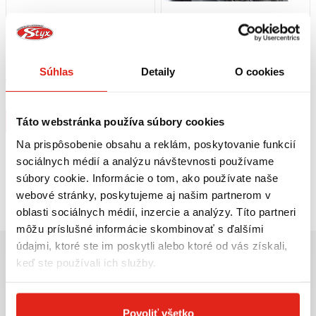
49,95 €
s DPH
139,95 €
s DPH
HEALTECH MODUL BRZDOVÉHO
GIVI PLEXI PIAGGIO X8/X-EVO
SVETLA BLP-U01
D500ST
Súhlas
Detaily
O cookies
Skladom
Na 5 predajniach
Na objednávku
Kúpiť
Kúpiť
Táto webstránka používa súbory cookies
Na prispôsobenie obsahu a reklám, poskytovanie funkcií
sociálnych médií a analýzu návštevnosti používame
súbory cookie. Informácie o tom, ako používate naše
Pozreli ste
2
z
2
produktov
webové stránky, poskytujeme aj našim partnerom v
oblasti sociálnych médií, inzercie a analýzy. Títo partneri
môžu príslušné informácie skombinovať s ďalšími
údajmi, ktoré ste im poskytli alebo ktoré od vás získali,
keď ste používali ich služby.
Najväčší výber moto
Doprava ZADARMO pre
Povoliť všetko