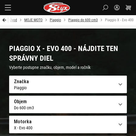
Styx
Úvod
MOJE MOTO
Piaggio
Piaggio do 600 cm3
Piaggio X - Evo 400
PIAGGIO X - EVO 400 - NÁJDITE TEN
SPRÁVNY DIEL
Vyberte postupne značku, objem, model a ročník
Značka
Piaggio
Objem
Do 600 cm3
Motorka
X - Evo 400