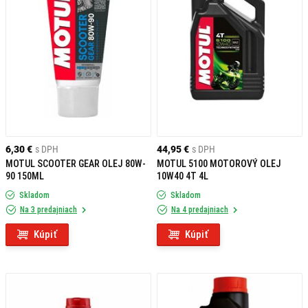
6,30 €
s DPH
44,95 €
s DPH
MOTUL SCOOTER GEAR OLEJ 80W-
MOTUL 5100 MOTOROVÝ OLEJ
90 150ML
10W40 4T 4L
Skladom
Skladom
Na 3 predajniach
Na 4 predajniach
Kúpiť
Kúpiť