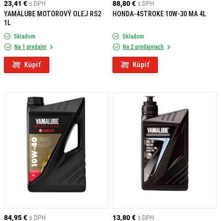
23,41 €
s DPH
88,80 €
s DPH
YAMALUBE MOTOROVÝ OLEJ RS2
HONDA-4STROKE 10W-30 MA 4L
1L
Skladom
Skladom
Na 1 predajni
Na 2 predajniach
Kúpiť
Kúpiť
84,95 €
s DPH
13,80 €
s DPH