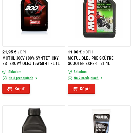
21,95 €
s DPH
11,00 €
s DPH
MOTUL 300V 100% SYNTETICKÝ
MOTUL OLEJ PRE SKÚTRE
ESTEROVÝ OLEJ 15W50 4T FL 1L
SCOOTER EXPERT 2T 1L
Skladom
Skladom
Na 3 predajniach
Na 2 predajniach
Kúpiť
Kúpiť