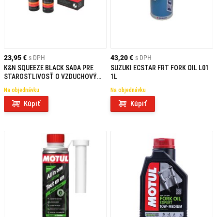
23,95 €
s DPH
43,20 €
s DPH
K&N SQUEEZE BLACK SADA PRE
SUZUKI ECSTAR FRT FORK OIL L01
STAROSTLIVOSŤ O VZDUCHOVÝ
1L
FILTER
Na objednávku
Na objednávku
Kúpiť
Kúpiť