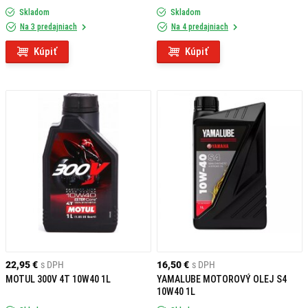
Skladom
Skladom
Na 3 predajniach
Na 4 predajniach
Kúpiť
Kúpiť
22,95 €
s DPH
16,50 €
s DPH
MOTUL 300V 4T 10W40 1L
YAMALUBE MOTOROVÝ OLEJ S4
10W40 1L