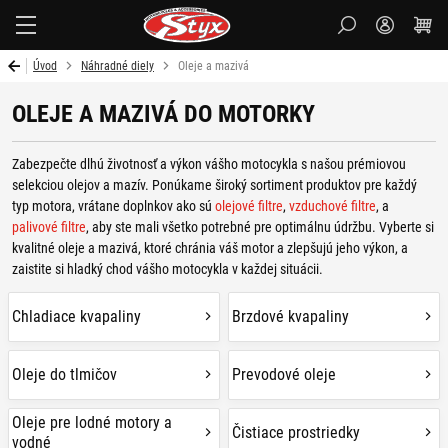
Styx
Úvod
Náhradné diely
Oleje a mazivá
OLEJE A MAZIVÁ DO MOTORKY
Zabezpečte dlhú životnosť a výkon vášho motocykla s našou prémiovou
selekciou olejov a mazív. Ponúkame široký sortiment produktov pre každý
typ motora, vrátane doplnkov ako sú
olejové filtre
,
vzduchové filtre
, a
palivové filtre
, aby ste mali všetko potrebné pre optimálnu údržbu. Vyberte si
kvalitné oleje a mazivá, ktoré chránia váš motor a zlepšujú jeho výkon, a
zaistite si hladký chod vášho motocykla v každej situácii.
Chladiace kvapaliny
Brzdové kvapaliny
Oleje do tlmičov
Prevodové oleje
Oleje pre lodné motory a
Čistiace prostriedky
vodné