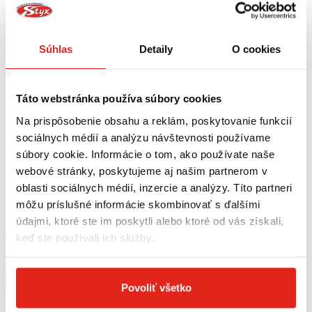
Súhlas
Detaily
O cookies
Táto webstránka používa súbory cookies
Na prispôsobenie obsahu a reklám, poskytovanie funkcií
sociálnych médií a analýzu návštevnosti používame
súbory cookie. Informácie o tom, ako používate naše
webové stránky, poskytujeme aj našim partnerom v
oblasti sociálnych médií, inzercie a analýzy. Títo partneri
20,95 €
s DPH
12,95 €
s DPH
môžu príslušné informácie skombinovať s ďalšími
MOTUL 7100 5W40 4T 1L
SUZUKI ECSTAR BRZDOVÁ
KVAPALINA DOT4
údajmi, ktoré ste im poskytli alebo ktoré od vás získali,
keď ste používali ich služby.
Skladom
Skladom
Na 3 predajniach
Na 1 predajni
Kúpiť
Kúpiť
Povoliť všetko