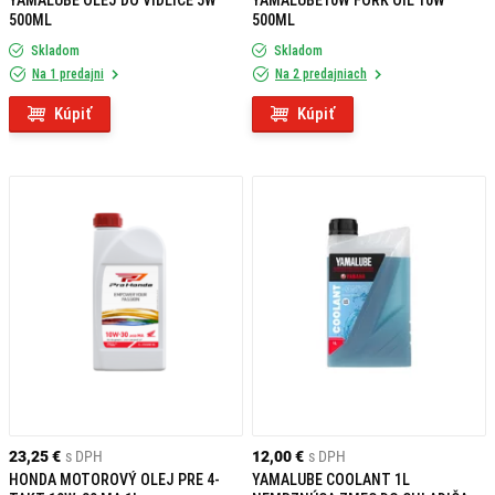
YAMALUBE OLEJ DO VIDLICE 5W
YAMALUBE10W FORK OIL 10W
500ML
500ML
Skladom
Skladom
Na 1 predajni
Na 2 predajniach
Kúpiť
Kúpiť
23,25 €
s DPH
12,00 €
s DPH
HONDA MOTOROVÝ OLEJ PRE 4-
YAMALUBE COOLANT 1L