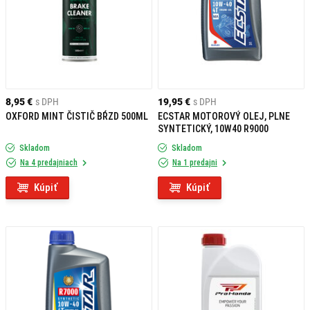
8,95 €
s DPH
19,95 €
s DPH
OXFORD MINT ČISTIČ BŔZD 500ML
ECSTAR MOTOROVÝ OLEJ, PLNE
SYNTETICKÝ, 10W40 R9000
Skladom
Skladom
Na 4 predajniach
Na 1 predajni
Kúpiť
Kúpiť