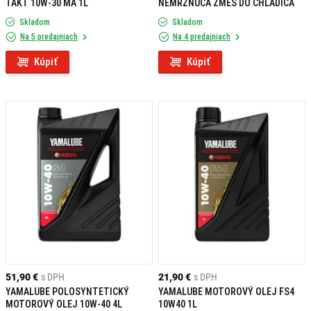
TAKT 10W-30 MA 1L
NEMRZNÚCA ZMES DO CHLADIČA
Skladom
Skladom
Na 5 predajniach
Na 4 predajniach
Kúpiť
Kúpiť
51,90 €
s DPH
21,90 €
s DPH
YAMALUBE POLOSYNTETICKÝ
YAMALUBE MOTOROVÝ OLEJ FS4
MOTOROVÝ OLEJ 10W-40 4L
10W40 1L