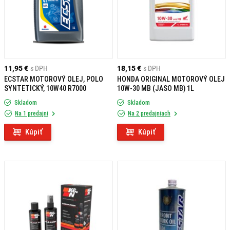
11,95 €
s DPH
18,15 €
s DPH
ECSTAR MOTOROVÝ OLEJ, POLO
HONDA ORIGINAL MOTOROVÝ OLEJ
SYNTETICKÝ, 10W40 R7000
10W-30 MB (JASO MB) 1L
Skladom
Skladom
Na 1 predajni
Na 2 predajniach
Kúpiť
Kúpiť