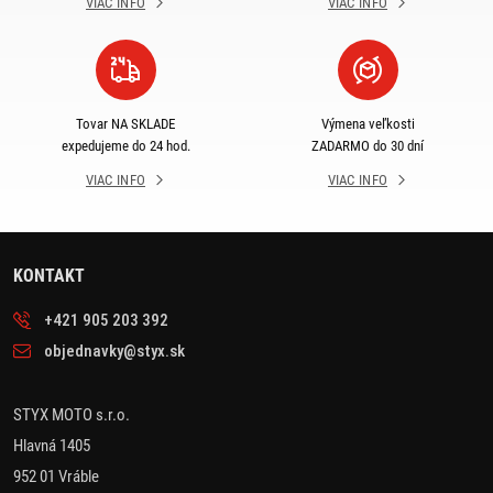
VIAC INFO
VIAC INFO
Tovar NA SKLADE
Výmena veľkosti
expedujeme do 24 hod.
ZADARMO do 30 dní
VIAC INFO
VIAC INFO
KONTAKT
+421 905 203 392
objednavky@styx.sk
STYX MOTO s.r.o.
Hlavná 1405
952 01 Vráble