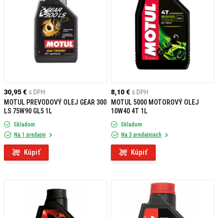
30,95 €
s DPH
8,10 €
s DPH
MOTUL PREVODOVÝ OLEJ GEAR 300
MOTUL 5000 MOTOROVÝ OLEJ
LS 75W90 GL5 1L
10W40 4T 1L
Skladom
Skladom
Na 1 predajni
Na 3 predajniach
Kúpiť
Kúpiť