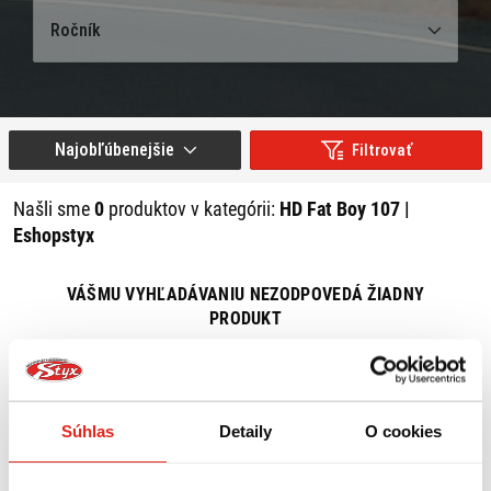
Ročník
Najobľúbenejšie
Filtrovať
Našli sme
0
produktov v kategórii:
HD Fat Boy 107 |
Eshopstyx
VÁŠMU VYHĽADÁVANIU NEZODPOVEDÁ ŽIADNY
PRODUKT
ZRUŠIŤ VŠETKY FILTRE
Súhlas
Detaily
O cookies