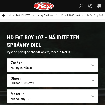
Styx
Úvod
MOJE MOTO
Harley Davidson
HD nad 1000 cm3
HD Fat Boy 107
HD FAT BOY 107 - NÁJDITE TEN
SPRÁVNY DIEL
Vyberte postupne značku, objem, model a ročník
Značka
Harley Davidson
Objem
HD nad 1000 cm3
Motorka
HD Fat Boy 107