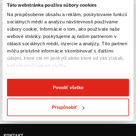
Táto webstránka používa súbory cookies
Na prispôsobenie obsahu a reklám, poskytovanie funkcií
sociálnych médií a analýzu návštevnosti používame
súbory cookie. Informácie o tom, ako používate naše
webové stránky, poskytujeme aj našim partnerom v
Najväčší výber moto
Doprava ZADARMO pre
oblasti sociálnych médií, inzercie a analýzy. Títo partneri
príslušenstva ihneď k
objednávky nad 50€ v rámci
môžu príslušné informácie skombinovať s ďalšími
odberu
SR
údajmi, ktoré ste im poskytli alebo ktoré od vás získali,
VIAC INFO
VIAC INFO
keď ste používali ich služby.
Povoliť všetko
Tovar NA SKLADE
Výmena veľkosti
expedujeme do 24 hod.
ZADARMO do 30 dní
Prispôsobiť
VIAC INFO
VIAC INFO
KONTAKT