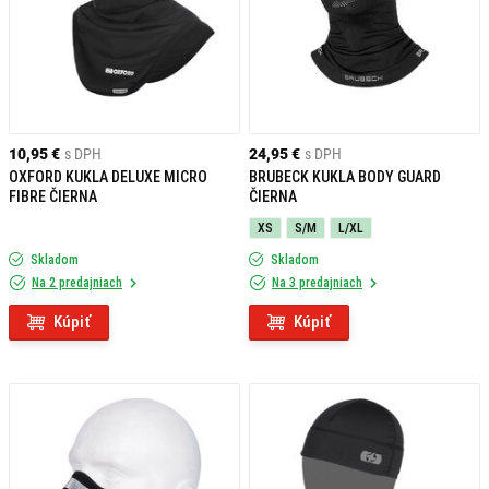
10,95 €
s DPH
24,95 €
s DPH
OXFORD KUKLA DELUXE MICRO
BRUBECK KUKLA BODY GUARD
FIBRE ČIERNA
ČIERNA
XS
S/M
L/XL
Skladom
Skladom
Na 2 predajniach
Na 3 predajniach
Kúpiť
Kúpiť