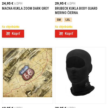
24,95 €
s DPH
29,95 €
s DPH
MACNA KUKLA ZOOM DARK GREY
BRUBECK KUKLA BODY GUARD
MERINO ČIERNA
SM
LXL
Na objednávku
Na objednávku
Kúpiť
Kúpiť