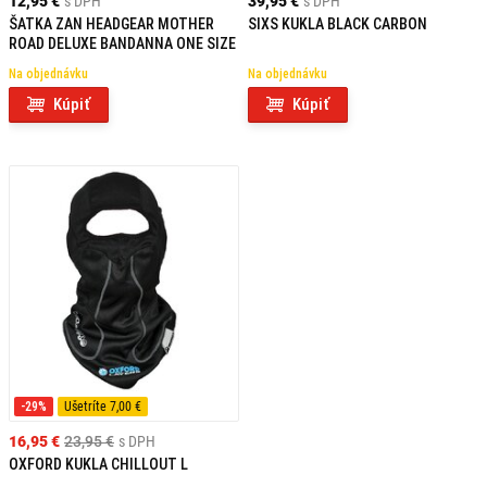
12,95 €
s DPH
39,95 €
s DPH
ŠATKA ZAN HEADGEAR MOTHER
SIXS KUKLA BLACK CARBON
ROAD DELUXE BANDANNA ONE SIZE
Na objednávku
Na objednávku
Kúpiť
Kúpiť
-29%
Ušetríte 7,00 €
16,95 €
23,95 €
s DPH
OXFORD KUKLA CHILLOUT L