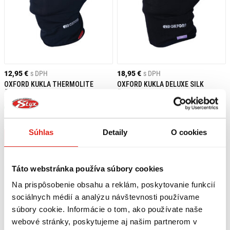
12,95 €
s DPH
18,95 €
s DPH
OXFORD KUKLA THERMOLITE
OXFORD KUKLA DELUXE SILK
ČIERNA
ČIERNA
Skladom
Skladom
Na 5 predajniach
Na 5 predajniach
Súhlas
Detaily
O cookies
Kúpiť
Kúpiť
Táto webstránka používa súbory cookies
Na prispôsobenie obsahu a reklám, poskytovanie funkcií
sociálnych médií a analýzu návštevnosti používame
súbory cookie. Informácie o tom, ako používate naše
webové stránky, poskytujeme aj našim partnerom v