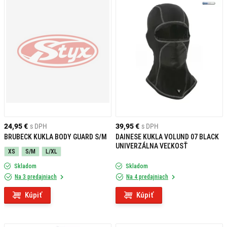
24,95 €
s DPH
39,95 €
s DPH
BRUBECK KUKLA BODY GUARD S/M
DAINESE KUKLA VOLUND 07 BLACK
UNIVERZÁLNA VEĽKOSŤ
XS
S/M
L/XL
Skladom
Skladom
Na 3 predajniach
Na 4 predajniach
Kúpiť
Kúpiť