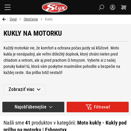
Styx
Úvod
Oblečenie
Kukly
KUKLY NA MOTORKU
Každý motorkár vie, že komfort a ochrana počas jazdy sú kľúčové. Moto
kukla je nenápadný, ale veľmi dôležitý doplnok, ktorý chráni nielen pred
chladom a vetrom, ale aj pred prachom či hmyzom. Vyberte si z našej
ponuky kukiel tú, ktorá vám poskytne maximálne pohodlie a bezpečie na
každej ceste.
Iba
prilba
totiž nestačí!
Motorkárske kukly z bavlny
,
fleecu
,
merino vlny
,
lycry
alebo
termokukly
Zobraziť viac
ochránia pokožku hlavy aj krk pred povetrenostnými podminkami, chladným
počasím a hygienicky ich oddelia od
motorkárskej prilby
.
Moto kukly sú
elastické a perfektne sa prispôsobia tvaru hlavy a krivkám tváre.
Prejdite
Najobľúbenejšie
Filtrovať
si našu ponuku kukiel a vyberte si vhodný typ do každého ročného obdobia a
pre akúkoľvek príležitosť.
Našli sme
41
produktov v kategórii:
Moto kukly - Kukly pod
Okrem kukiel si u nás môžete vybrať aj z ďalšieho motorkárskeho oblečenia a
prilbu na motorku | Eshopstyx