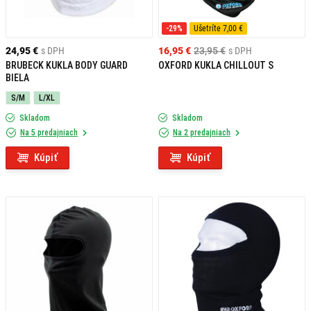
-29%
Ušetríte 7,00 €
24,95 €
s DPH
16,95 €
23,95 €
s DPH
BRUBECK KUKLA BODY GUARD
OXFORD KUKLA CHILLOUT S
BIELA
S/M
L/XL
Skladom
Skladom
Na 5 predajniach
Na 2 predajniach
Kúpiť
Kúpiť