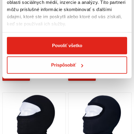
oblasti sociálnych médií, inzercie a analýzy. Títo partneri
môžu príslušné informácie skombinovať s ďalšími
údajmi, ktoré ste im poskytli alebo ktoré od vás získali,
keď ste používali ich služby.
13,95 €
s DPH
10,95 €
s DPH
OXFORD KUKLA DELUXE MERINO
OXFORD KUKLA DELUXE MICRO
Povoliť všetko
ČIERNA
FLEECE ČIERNA
Skladom
Skladom
Prispôsobiť
Na 5 predajniach
Na 5 predajniach
Kúpiť
Kúpiť