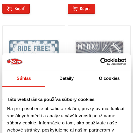
Kúpiť
Kúpiť
Súhlas
Detaily
O cookies
Táto webstránka používa súbory cookies
7,95 €
s DPH
7,95 €
s DPH
OXFORD KOVOVÁ TABULKA "RIDE
OXFORD KOVOVÁ TABULKA "MY
Na prispôsobenie obsahu a reklám, poskytovanie funkcií
FREE"
RULES"
sociálnych médií a analýzu návštevnosti používame
Skladom
Skladom
súbory cookie. Informácie o tom, ako používate naše
Na 5 predajniach
Na 3 predajniach
webové stránky, poskytujeme aj našim partnerom v