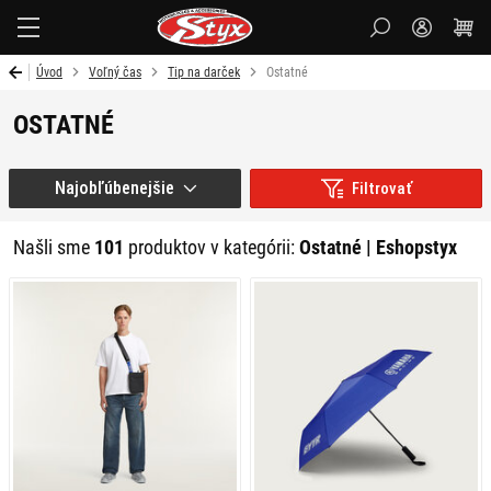
Styx
Úvod
Voľný čas
Tip na darček
Ostatné
OSTATNÉ
Najobľúbenejšie
Filtrovať
Našli sme
101
produktov v kategórii:
Ostatné | Eshopstyx