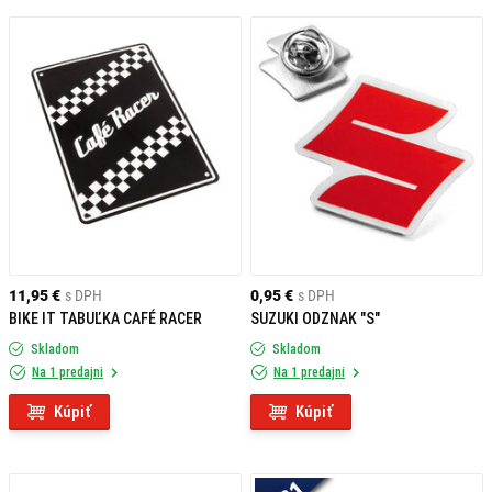
11,95 €
s DPH
0,95 €
s DPH
BIKE IT TABUĽKA CAFÉ RACER
SUZUKI ODZNAK "S"
Skladom
Skladom
Na 1 predajni
Na 1 predajni
Kúpiť
Kúpiť