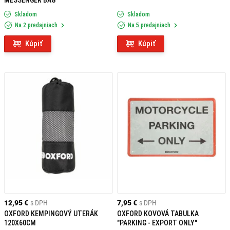
MESSENGER BAG
Skladom
Skladom
Na 2 predajniach
Na 5 predajniach
Kúpiť
Kúpiť
12,95 €
s DPH
7,95 €
s DPH
OXFORD KEMPINGOVÝ UTERÁK
OXFORD KOVOVÁ TABULKA
120X60CM
"PARKING - EXPORT ONLY"