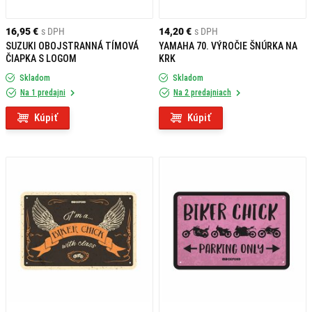
16,95 €
s DPH
14,20 €
s DPH
SUZUKI OBOJSTRANNÁ TÍMOVÁ
YAMAHA 70. VÝROČIE ŠNÚRKA NA
ČIAPKA S LOGOM
KRK
Skladom
Skladom
Na 1 predajni
Na 2 predajniach
Kúpiť
Kúpiť