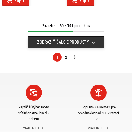
Kúpiť
Kúpiť
Pozreli ste
60
z
101
produktov
ZOBRAZIŤ ĎALŠIE PRODUKTY
1
2
Nasledujúca
strana
Najväčší výber moto
Doprava ZADARMO pre
príslušenstva ihneď k
objednávky nad 50€ v rámci
odberu
SR
VIAC INFO
VIAC INFO