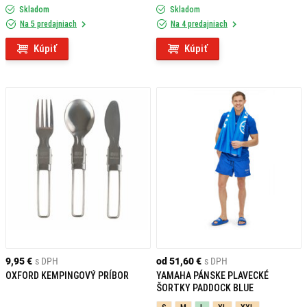
Skladom
Skladom
Na 5 predajniach
Na 4 predajniach
Kúpiť
Kúpiť
9,95 €
s DPH
od 51,60 €
s DPH
OXFORD KEMPINGOVÝ PRÍBOR
YAMAHA PÁNSKE PLAVECKÉ
ŠORTKY PADDOCK BLUE