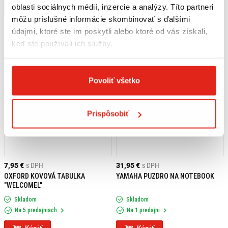
oblasti sociálnych médií, inzercie a analýzy. Títo partneri
Kúpiť
Kúpiť
môžu príslušné informácie skombinovať s ďalšími
údajmi, ktoré ste im poskytli alebo ktoré od vás získali,
keď ste používali ich služby.
Povoliť všetko
Prispôsobiť
7,95 €
s DPH
31,95 €
s DPH
OXFORD KOVOVÁ TABULKA
YAMAHA PUZDRO NA NOTEBOOK
"WELCOMEL"
Skladom
Skladom
Na 5 predajniach
Na 1 predajni