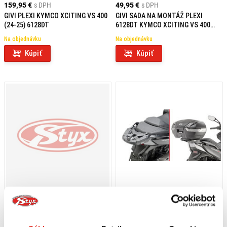
159,95 €
s DPH
49,95 €
s DPH
GIVI PLEXI KYMCO XCITING VS 400
GIVI SADA NA MONTÁŽ PLEXI
(24-25) 6128DT
6128DT KYMCO XCITING VS 400
(24-25) D6128KIT
Na objednávku
Na objednávku
Kúpiť
Kúpiť
104,95 €
s DPH
99,95 €
s DPH
GIVI PLEXI KYMCO XCITING VS 400
GIVI DRŽIAK KUFRA KYMCO