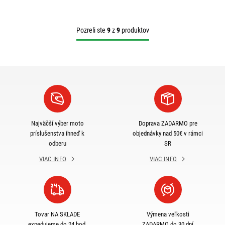
Pozreli ste
9
z
9
produktov
Najväčší výber moto
Doprava ZADARMO pre
príslušenstva ihneď k
objednávky nad 50€ v rámci
odberu
SR
VIAC INFO
VIAC INFO
Tovar NA SKLADE
Výmena veľkosti
expedujeme do 24 hod.
ZADARMO do 30 dní