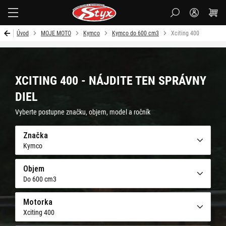
Styx
Úvod
MOJE MOTO
Kymco
Kymco do 600 cm3
Xciting 400
XCITING 400 - NÁJDITE TEN SPRÁVNY
DIEL
Vyberte postupne značku, objem, model a ročník
Značka
Kymco
Objem
Do 600 cm3
Motorka
Xciting 400