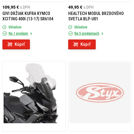
109,95 €
s DPH
49,95 €
s DPH
GIVI DRŽIAK KUFRA KYMCO
HEALTECH MODUL BRZDOVÉHO
XCITING 400I (13-17) SR6104
SVETLA BLP-U01
Skladom
Skladom
Na 1 predajni
Na 5 predajniach
Kúpiť
Kúpiť