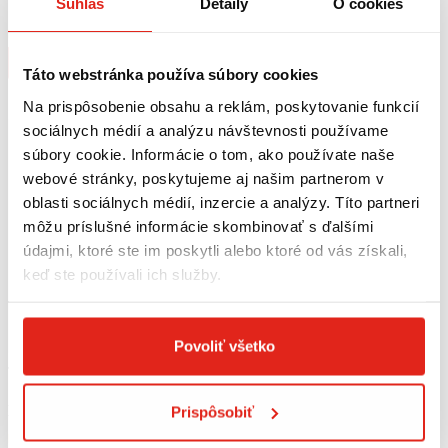
Súhlas
Detaily
O cookies
(24-25) 6128D
XCITING S400I (18-23) SR6112
Na objednávku
Na objednávku
Kúpiť
Kúpiť
Táto webstránka používa súbory cookies
Na prispôsobenie obsahu a reklám, poskytovanie funkcií
sociálnych médií a analýzu návštevnosti používame
súbory cookie. Informácie o tom, ako používate naše
webové stránky, poskytujeme aj našim partnerom v
oblasti sociálnych médií, inzercie a analýzy. Títo partneri
môžu príslušné informácie skombinovať s ďalšími
údajmi, ktoré ste im poskytli alebo ktoré od vás získali,
keď ste používali ich služby.
Povoliť všetko
74,95 €
s DPH
29,95 €
s DPH
GIVI DRŽIAK KUFRA KYMCO
GIVI SADA NA MONTÁŽ PLEXI
XCITING 400I (13-17) SR6104M
Prispôsobiť
D6104ST KYMCO XCITING S400I
(18-23) D6112KIT
Na objednávku
Na objednávku