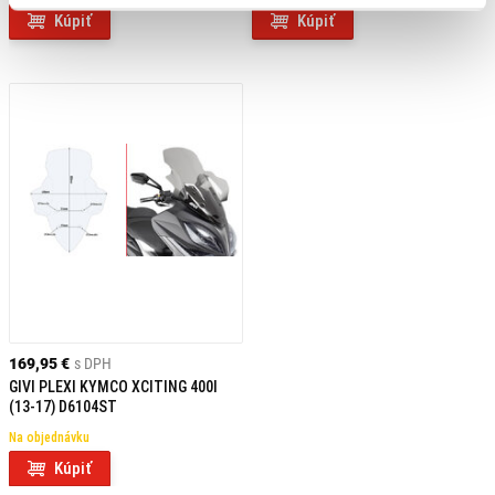
Kúpiť
Kúpiť
169,95 €
s DPH
GIVI PLEXI KYMCO XCITING 400I
(13-17) D6104ST
Na objednávku
Kúpiť