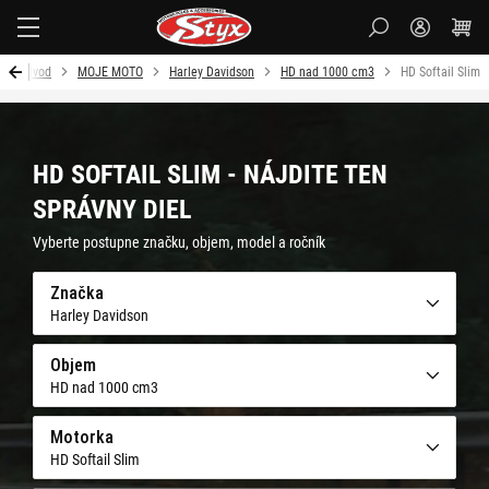
Styx
Úvod
MOJE MOTO
Harley Davidson
HD nad 1000 cm3
HD Softail Slim
HD SOFTAIL SLIM - NÁJDITE TEN
SPRÁVNY DIEL
Vyberte postupne značku, objem, model a ročník
Značka
Harley Davidson
Objem
HD nad 1000 cm3
Motorka
HD Softail Slim