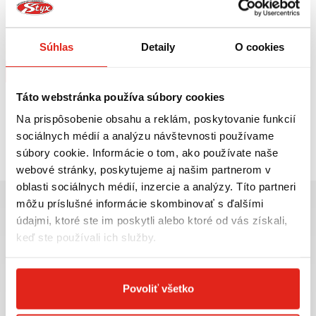
119,95 €
s DPH
SW MOTECH TANKVAK LT2
Súhlas
Detaily
O cookies
Na objednávku
Kúpiť
Táto webstránka používa súbory cookies
Na prispôsobenie obsahu a reklám, poskytovanie funkcií
Pozreli ste
1
z
1
produktov
sociálnych médií a analýzu návštevnosti používame
súbory cookie. Informácie o tom, ako používate naše
webové stránky, poskytujeme aj našim partnerom v
oblasti sociálnych médií, inzercie a analýzy. Títo partneri
môžu príslušné informácie skombinovať s ďalšími
údajmi, ktoré ste im poskytli alebo ktoré od vás získali,
keď ste používali ich služby.
Najväčší výber moto
Doprava ZADARMO pre
príslušenstva ihneď k
objednávky nad 50€ v rámci
Povoliť všetko
odberu
SR
VIAC INFO
VIAC INFO