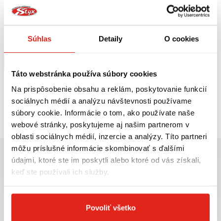
124,95 €
s DPH
SW MOTECH KRYTY RÚK KOBRA
Súhlas
Detaily
O cookies
Na objednávku
Kúpiť
Táto webstránka používa súbory cookies
Na prispôsobenie obsahu a reklám, poskytovanie funkcií
sociálnych médií a analýzu návštevnosti používame
Pozreli ste
1
z
1
produktov
súbory cookie. Informácie o tom, ako používate naše
webové stránky, poskytujeme aj našim partnerom v
oblasti sociálnych médií, inzercie a analýzy. Títo partneri
môžu príslušné informácie skombinovať s ďalšími
údajmi, ktoré ste im poskytli alebo ktoré od vás získali,
keď ste používali ich služby.
Najväčší výber moto
Doprava ZADARMO pre
príslušenstva ihneď k
objednávky nad 50€ v rámci
Povoliť všetko
odberu
SR