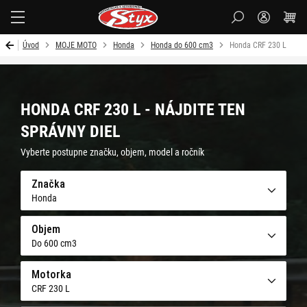
Styx
Úvod
MOJE MOTO
Honda
Honda do 600 cm3
Honda CRF 230 L
HONDA CRF 230 L - NÁJDITE TEN
SPRÁVNY DIEL
Vyberte postupne značku, objem, model a ročník
Značka
Honda
Objem
Do 600 cm3
Motorka
CRF 230 L