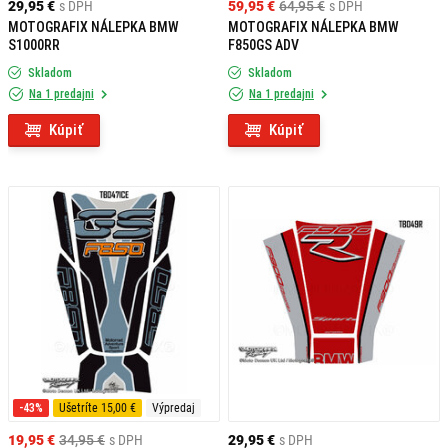
29,95 €
s DPH
59,95 €
64,95 €
s DPH
MOTOGRAFIX NÁLEPKA BMW
MOTOGRAFIX NÁLEPKA BMW
S1000RR
F850GS ADV
Skladom
Skladom
Na 1 predajni
Na 1 predajni
Kúpiť
Kúpiť
-43%
Ušetríte 15,00 €
Výpredaj
19,95 €
34,95 €
s DPH
29,95 €
s DPH