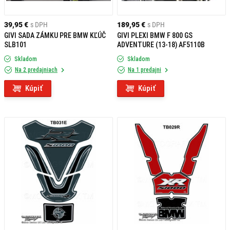
39,95 €
s DPH
189,95 €
s DPH
GIVI SADA ZÁMKU PRE BMW KĽÚČ
GIVI PLEXI BMW F 800 GS
SLB101
ADVENTURE (13-18) AF5110B
Skladom
Skladom
Na 2 predajniach
Na 1 predajni
Kúpiť
Kúpiť