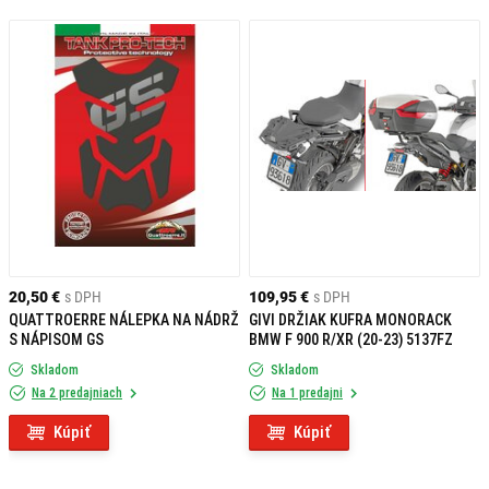
20,50 €
s DPH
109,95 €
s DPH
QUATTROERRE NÁLEPKA NA NÁDRŽ
GIVI DRŽIAK KUFRA MONORACK
S NÁPISOM GS
BMW F 900 R/XR (20-23) 5137FZ
Skladom
Skladom
Na 2 predajniach
Na 1 predajni
Kúpiť
Kúpiť