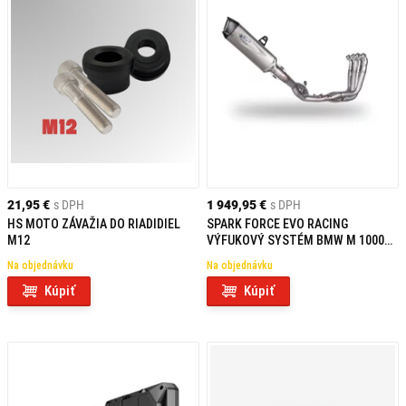
21,95 €
s DPH
1 949,95 €
s DPH
HS MOTO ZÁVAŽIA DO RIADIDIEL
SPARK FORCE EVO RACING
M12
VÝFUKOVÝ SYSTÉM BMW M 1000
RR (21-24) / S 1000 RR (19-24)
Na objednávku
Na objednávku
Kúpiť
Kúpiť