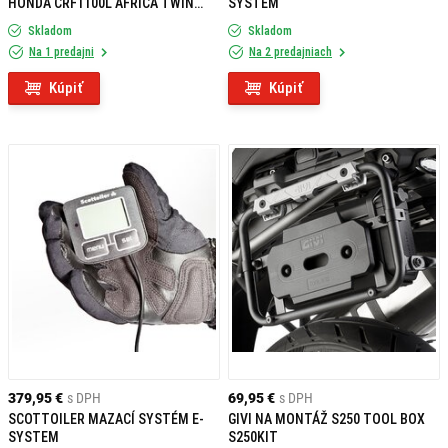
HONDA CRF1100L AFRICA TWIN
SYSTEM
ADVENTURE SPORTS (19-)
Skladom
Skladom
Na 1 predajni
Na 2 predajniach
Kúpiť
Kúpiť
379,95 €
s DPH
69,95 €
s DPH
SCOTTOILER MAZACÍ SYSTÉM E-
GIVI NA MONTÁŽ S250 TOOL BOX
SYSTEM
S250KIT