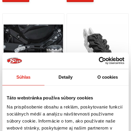
Súhlas
Detaily
O cookies
129,95 €
s DPH
144,95 €
s DPH
SW MOTECH RADIACA PÁKA BMW F
SW MOTECH STUPAČKY EVO BMW
Táto webstránka používa súbory cookies
650/700/800 GS/ADVENTURE
F700GS (12-18)/F800GS (07-18)/ADV
(16-18)
Na prispôsobenie obsahu a reklám, poskytovanie funkcií
Skladom
Skladom
sociálnych médií a analýzu návštevnosti používame
Na 1 predajni
Na 1 predajni
súbory cookie. Informácie o tom, ako používate naše
Kúpiť
Kúpiť
webové stránky, poskytujeme aj našim partnerom v