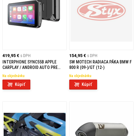
419,95 €
s DPH
154,95 €
s DPH
INTERPHONE SYNC55B APPLE
SW MOTECH RADIACA PÁKA BMW F
CARPLAY / ANDROID AUTO PRE
800 R (09-)/GT (12-)
BMW MODELY
Na objednávku
Na objednávku
Kúpiť
Kúpiť