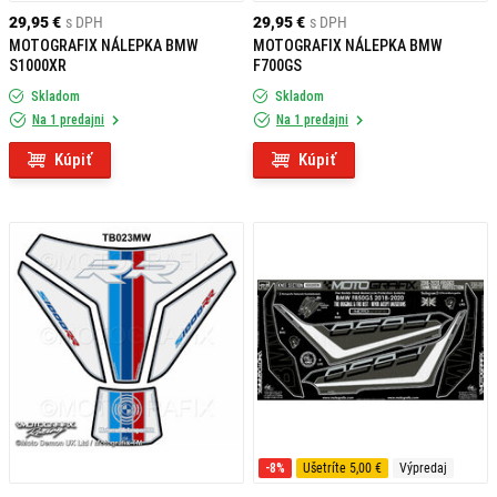
29,95 €
s DPH
29,95 €
s DPH
MOTOGRAFIX NÁLEPKA BMW
MOTOGRAFIX NÁLEPKA BMW
S1000XR
F700GS
Skladom
Skladom
Na 1 predajni
Na 1 predajni
Kúpiť
Kúpiť
-8%
Ušetríte 5,00 €
Výpredaj