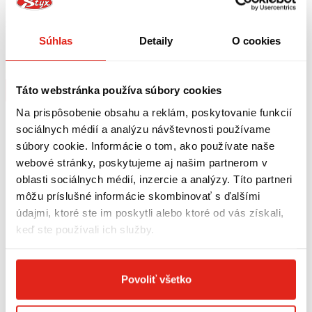
219,95 €
s DPH
49,95 €
s DPH
GIVI BOČNÉ NOSIČE CF MOTO 450
GIVI DRŽIAK KUFRA CF MOTO 300
Súhlas
Detaily
O cookies
MT (24) PL9226
NK (21-23) SR9226
Na objednávku
Na objednávku
Kúpiť
Kúpiť
Táto webstránka používa súbory cookies
Na prispôsobenie obsahu a reklám, poskytovanie funkcií
sociálnych médií a analýzu návštevnosti používame
súbory cookie. Informácie o tom, ako používate naše
webové stránky, poskytujeme aj našim partnerom v
oblasti sociálnych médií, inzercie a analýzy. Títo partneri
môžu príslušné informácie skombinovať s ďalšími
údajmi, ktoré ste im poskytli alebo ktoré od vás získali,
keď ste používali ich služby.
Povoliť všetko
124,95 €
s DPH