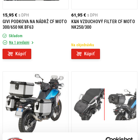
15,95 €
s DPH
61,95 €
s DPH
GIVI PODKOVA NA NÁDRŽ CF MOTO
K&N VZDUCHOVÝ FILTER CF MOTO
300/650 NK BF63
NK250/300
Skladom
Na 1 predajni
Na objednávku
Kúpiť
Kúpiť