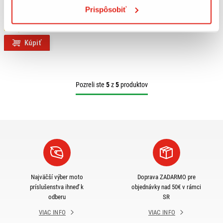
GIVI DRŽIAK KUFRA CF MOTO 300
Prispôsobiť
NK (21-23) SR9224
Na objednávku
Kúpiť
Pozreli ste
5
z
5
produktov
Najväčší výber moto
Doprava ZADARMO pre
príslušenstva ihneď k
objednávky nad 50€ v rámci
odberu
SR
VIAC INFO
VIAC INFO