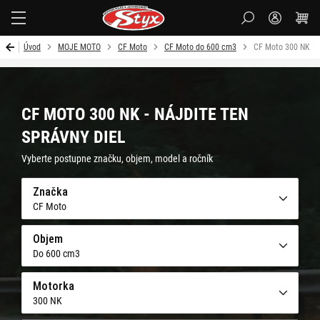
Styx
Úvod
MOJE MOTO
CF Moto
CF Moto do 600 cm3
CF Moto 300 NK
CF MOTO 300 NK - NÁJDITE TEN
SPRÁVNY DIEL
Vyberte postupne značku, objem, model a ročník
Značka
CF Moto
Objem
Do 600 cm3
Motorka
300 NK