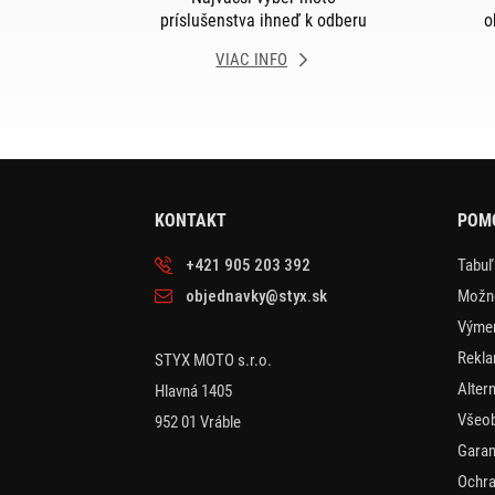
príslušenstva ihneď k odberu
o
VIAC INFO
KONTAKT
POMO
+421 905 203 392
Tabuľ
objednavky@styx.sk
Možno
Výmen
Rekla
STYX MOTO s.r.o.
Alter
Hlavná 1405
Všeo
952 01 Vráble
Garan
Ochra