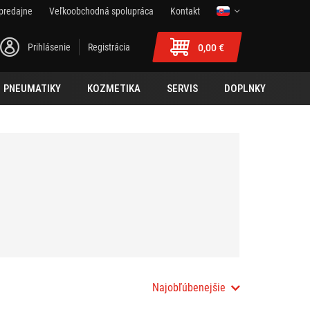
predajne
Veľkoobchodná spolupráca
Kontakt
Prihlásenie
Registrácia
0,00 €
PNEUMATIKY
KOZMETIKA
SERVIS
DOPLNKY
Najobľúbenejšie