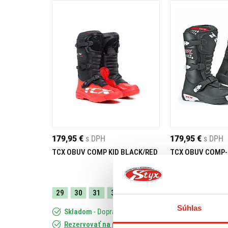
179,95 €
s DPH
179,95 €
s DPH
TCX OBUV COMP KID BLACK/RED
TCX OBUV COMP-
DETSKÁ
31
32
33
29
30
31
32
37
38
39
Súhlas
Skladom
- Doprava ZADARMO
Skladom
- Do
Rezervovať na predajni
Rezervovať na