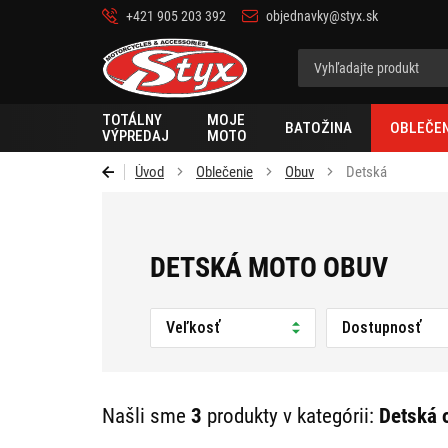
+421 905 203 392
objednavky@styx.sk
Styx
TOTÁLNY
MOJE
BATOŽINA
OBLEČEN
VÝPREDAJ
MOTO
Úvod
Oblečenie
Obuv
Detská
DETSKÁ MOTO OBUV
Veľkosť
Dostupnosť
Našli sme
3
produkty v kategórii:
Detská 