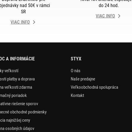
bjednávky nad 50€ v rámci
do 24 hod.
SR
VIAC INFO
VIAC INFO
C A INFORMÁCIE
STYX
ky veľkostí
O nás
sti platby a doprava
Naše predajne
a veľkosti zdarma
Veľkoobchodná spolupráca
mačný poriadok
Kontakt
natívne riešenie sporov
becné obchodné podmienky
cia najnižšej ceny
na osobných údajov