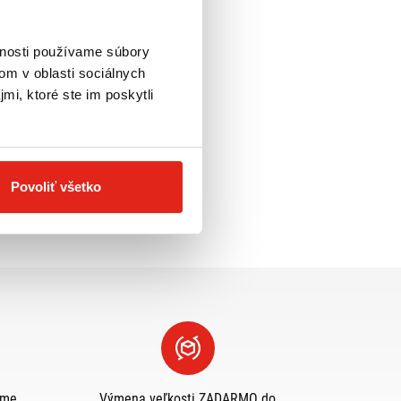
vnosti používame súbory
om v oblasti sociálnych
mi, ktoré ste im poskytli
Povoliť všetko
eme
Výmena veľkosti ZADARMO do