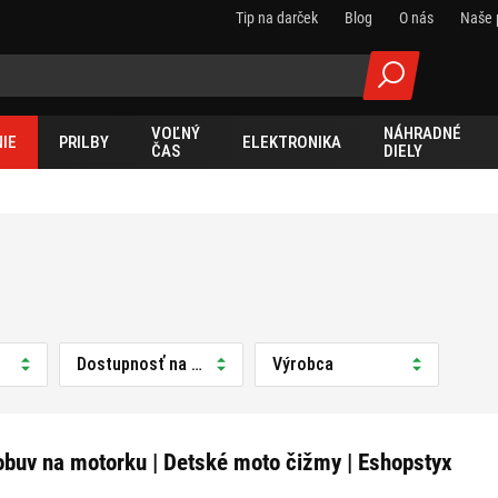
Tip na darček
Blog
O nás
Naše 
VOĽNÝ
NÁHRADNÉ
IE
PRILBY
ELEKTRONIKA
ČAS
DIELY
Dostupnosť na predajni
Výrobca
obuv na motorku | Detské moto čižmy | Eshopstyx