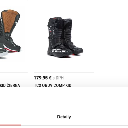
179,95 €
s DPH
KID ČIERNA
TCX OBUV COMP KID
BLACK/BLACK/WHITE
34
35
36
40
31
32
Detaily
prava ZADARMO
Na objednávku
- Doprava
 predajni