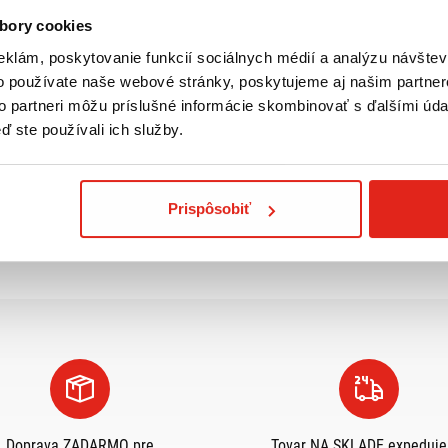
ZADARMO
bory cookies
Kúpiť
eklám, poskytovanie funkcií sociálnych médií a analýzu návšte
o používate naše webové stránky, poskytujeme aj našim partner
to partneri môžu príslušné informácie skombinovať s ďalšími údaj
ď ste používali ich služby.
Pozreli ste
3
z
3
produktov
Prispôsobiť
Doprava ZADARMO pre
Tovar NA SKLADE expeduj