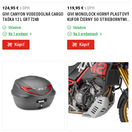
124,95 €
s DPH
119,95 €
s DPH
GIVI CANYON VODEODOLNÁ CARGO
GIVI MONOLOCK HORNÝ PLASTOVÝ
TAŠKA 12 L GRT724B
KUFOR ČIERNY SO STRIEBORNÝMI
ODRAZKAMI B39NT
Skladom
Skladom
Na 1 predajni
Na 3 predajniach
Kúpiť
Kúpiť