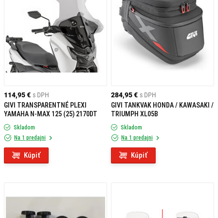
114,95 €
s DPH
284,95 €
s DPH
GIVI TRANSPARENTNÉ PLEXI
GIVI TANKVAK HONDA / KAWASAKI /
YAMAHA N-MAX 125 (25) 2170DT
TRIUMPH XL05B
Skladom
Skladom
Na 1 predajni
Na 1 predajni
Kúpiť
Kúpiť