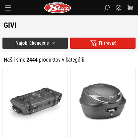
Styx
GIVI
Najobľúbenejšie
Filtrovať
Našli sme
2444
produktov v kategórii: