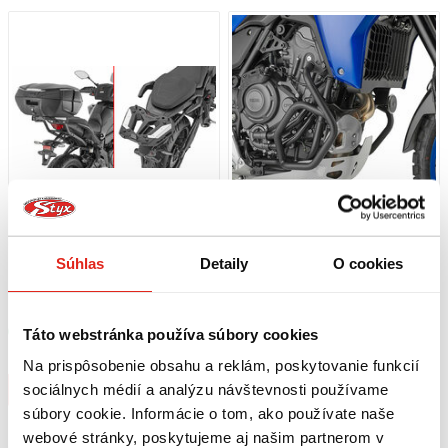
Súhlas
Detaily
O cookies
154,95 €
s DPH
199,95 €
s DPH
GIVI ZADNÝ NOSIČ KUFRA YAMAHA
GIVI PADACIE RÁMY YAMAHA
TRACER 7 (25) SR2177
TÉNÉRÉ 700 (25) TN2174
Táto webstránka používa súbory cookies
Skladom
Skladom
Na 1 predajni
Na 1 predajni
Na prispôsobenie obsahu a reklám, poskytovanie funkcií
Kúpiť
Kúpiť
sociálnych médií a analýzu návštevnosti používame
súbory cookie. Informácie o tom, ako používate naše
webové stránky, poskytujeme aj našim partnerom v