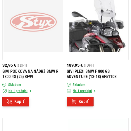
32,95 €
s DPH
189,95 €
s DPH
GIVI PODKOVA NA NÁDRŽ BMW R
GIVI PLEXI BMW F 800 GS
1300 RS (25) BF99
ADVENTURE (13-18) AF5110B
Skladom
Skladom
Na 1 predajni
Na 1 predajni
Kúpiť
Kúpiť