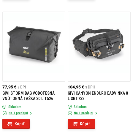
77,95 €
s DPH
104,95 €
s DPH
GIVI STORM BAG VODOTESNÁ
GIVI CANYON ENDURO ĽADVINKA 8
VNÚTORNÁ TAŠKA 30 L T526
L GRT732
Skladom
Skladom
Na 1 predajni
Na 1 predajni
Kúpiť
Kúpiť