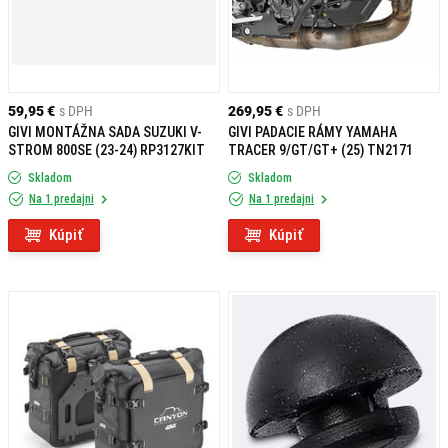
59,95 €
s DPH
269,95 €
s DPH
GIVI MONTÁŽNA SADA SUZUKI V-
GIVI PADACIE RÁMY YAMAHA
STROM 800SE (23-24) RP3127KIT
TRACER 9/GT/GT+ (25) TN2171
Skladom
Skladom
Na 1 predajni
Na 1 predajni
Kúpiť
Kúpiť