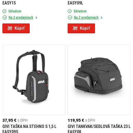
EASY15
EASY09L
Skladom
Skladom
Na 2 predajniach
Na 2 predajniach
Kúpiť
Kúpiť
37,95 €
s DPH
119,95 €
s DPH
GIVI TAŠKA NA STEHNO S 1,5 L
GIVI TANKVAK/SEDLOVÁ TAŠKA 23 L
EASY09S
EASY08