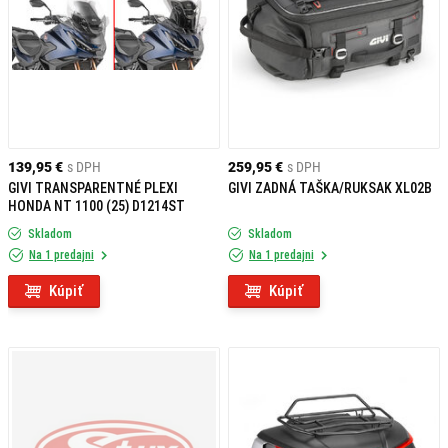
139,95 €
s DPH
259,95 €
s DPH
GIVI TRANSPARENTNÉ PLEXI
GIVI ZADNÁ TAŠKA/RUKSAK XL02B
HONDA NT 1100 (25) D1214ST
Skladom
Skladom
Na 1 predajni
Na 1 predajni
Kúpiť
Kúpiť