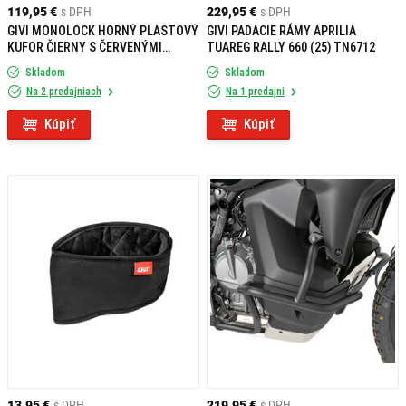
119,95 €
s DPH
229,95 €
s DPH
GIVI MONOLOCK HORNÝ PLASTOVÝ
GIVI PADACIE RÁMY APRILIA
KUFOR ČIERNY S ČERVENÝMI
TUAREG RALLY 660 (25) TN6712
ODRAZKAMI B39N
Skladom
Skladom
Na 2 predajniach
Na 1 predajni
Kúpiť
Kúpiť
13,95 €
s DPH
219,95 €
s DPH