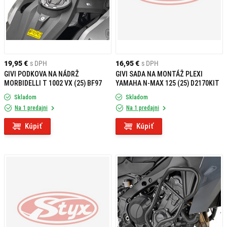
19,95 €
s DPH
16,95 €
s DPH
GIVI PODKOVA NA NÁDRŽ
GIVI SADA NA MONTÁŽ PLEXI
MORBIDELLI T 1002 VX (25) BF97
YAMAHA N-MAX 125 (25) D2170KIT
Skladom
Skladom
Na 1 predajni
Na 1 predajni
Kúpiť
Kúpiť