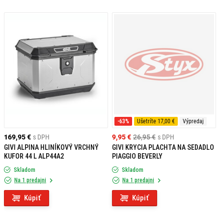
-63%
Ušetríte 17,00 €
Výpredaj
169,95 €
s DPH
9,95 €
26,95 €
s DPH
GIVI ALPINA HLINÍKOVÝ VRCHNÝ
GIVI KRYCIA PLACHTA NA SEDADLO
KUFOR 44 L ALP44A2
PIAGGIO BEVERLY
Skladom
Skladom
Na 1 predajni
Na 1 predajni
Kúpiť
Kúpiť