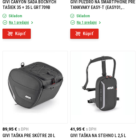
GIVI CANYON SADA BOČNÝCH
GIVI PUZDRO NA SMARTPHONE PRE
TAŠIEK 35 + 35 L GRT709B
TANKVAKY EASY-T (EASY01,
EASY02, EASY03, EASY04, EASY05,
Skladom
Skladom
EASY06) EASYSH
Na 1 predajni
Na 1 predajni
Kúpiť
Kúpiť
89,95 €
s DPH
41,95 €
s DPH
GIVI TAŠKA PRE SKÚTRE 20 L
GIVI TAŠKA NA STEHNO L 2,5 L