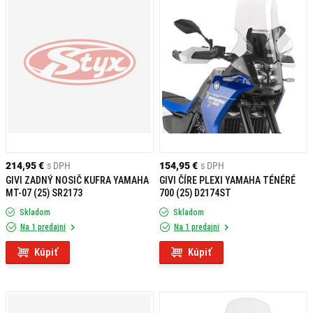
214,95 €
s DPH
154,95 €
s DPH
GIVI ZADNÝ NOSIČ KUFRA YAMAHA
GIVI ČÍRE PLEXI YAMAHA TÉNÉRÉ
MT-07 (25) SR2173
700 (25) D2174ST
Skladom
Skladom
Na 1 predajni
Na 1 predajni
Kúpiť
Kúpiť