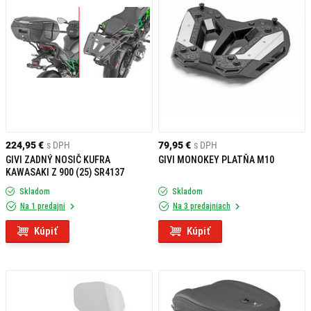
224,95 €
s DPH
79,95 €
s DPH
GIVI ZADNÝ NOSIČ KUFRA
GIVI MONOKEY PLATŇA M10
KAWASAKI Z 900 (25) SR4137
Skladom
Skladom
Na 1 predajni
Na 3 predajniach
Kúpiť
Kúpiť