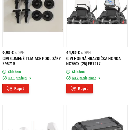
9,95 €
s DPH
44,95 €
s DPH
GIVI GUMENÉ TLMIACE PODLOŽKY
GIVI HORNÁ HRAZDIČKA HONDA
Z9571R
NC750X (25) FB1217
Skladom
Skladom
Na 1 predajni
Na 2 predajniach
Kúpiť
Kúpiť