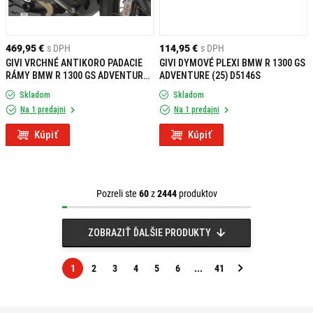
469,95 €
s DPH
114,95 €
s DPH
GIVI VRCHNÉ ANTIKORO PADACIE
GIVI DYMOVÉ PLEXI BMW R 1300 GS
RÁMY BMW R 1300 GS ADVENTURE
ADVENTURE (25) D5146S
(25) TNH5146OX
Skladom
Skladom
Na 1 predajni
Na 1 predajni
Kúpiť
Kúpiť
Pozreli ste
60
z
2444
produktov
ZOBRAZIŤ ĎALŠIE PRODUKTY
1
2
3
4
5
6
...
41
Nasledujúca
strana