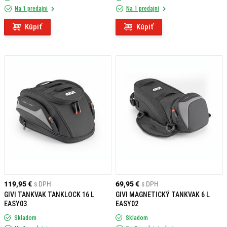
Na 1 predajni
Na 1 predajni
Kúpiť
Kúpiť
119,95 €
s DPH
69,95 €
s DPH
GIVI TANKVAK TANKLOCK 16 L
GIVI MAGNETICKÝ TANKVAK 6 L
EASY03
EASY02
Skladom
Skladom