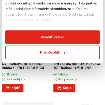
oblasti sociálnych médií, inzercie a analýzy. Títo partneri
môžu príslušné informácie skombinovať s ďalšími
údajmi, ktoré ste im poskytli alebo ktoré od vás získali,
keď ste používali ich služby.
Povoliť všetko
Prispôsobiť
119,95 €
s DPH
99,95 €
s DPH
GIVI TRANSPARENTNÉ PLEXI
GIVI ZATMAVENÉ PLEXI HONDA XL
HONDA XL 750 TRANSALP (25)
750 TRANSALP (25) D1220S
D1220ST
Skladom
Skladom
Na 1 predajni
Na 1 predajni
Kúpiť
Kúpiť