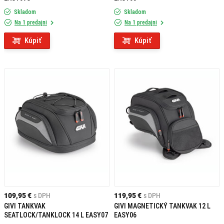
Skladom
Skladom
Na 1 predajni
Na 1 predajni
Kúpiť
Kúpiť
109,95 €
s DPH
119,95 €
s DPH
GIVI TANKVAK
GIVI MAGNETICKÝ TANKVAK 12 L
SEATLOCK/TANKLOCK 14 L EASY07
EASY06